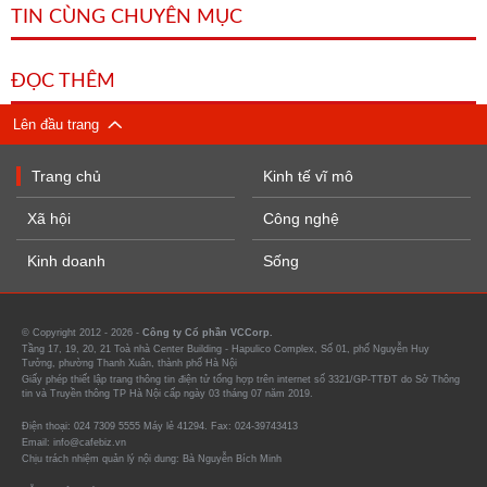
TIN CÙNG CHUYÊN MỤC
ĐỌC THÊM
Lên đầu trang
Trang chủ
Kinh tế vĩ mô
Xã hội
Công nghệ
Kinh doanh
Sống
© Copyright 2012 - 2026 -
Công ty Cổ phần VCCorp.
Tầng 17, 19, 20, 21 Toà nhà Center Building - Hapulico Complex, Số 01, phố Nguyễn Huy
Tưởng, phường Thanh Xuân, thành phố Hà Nội
Giấy phép thiết lập trang thông tin điện tử tổng hợp trên internet số 3321/GP-TTĐT do Sở Thông
tin và Truyền thông TP Hà Nội cấp ngày 03 tháng 07 năm 2019.
Điện thoại: 024 7309 5555 Máy lẻ 41294. Fax: 024-39743413
Email: info@cafebiz.vn
Chịu trách nhiệm quản lý nội dung: Bà Nguyễn Bích Minh