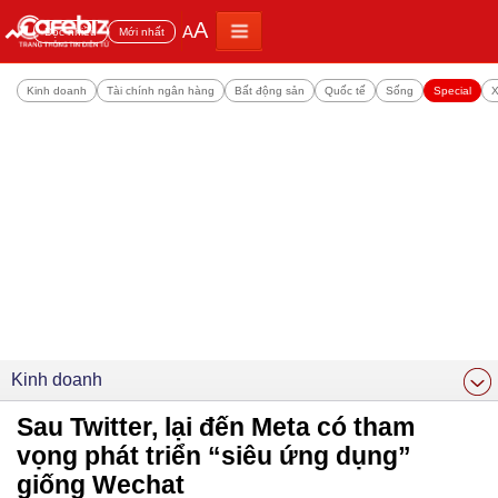
A
A
Đọc nhiều
Mới nhất
Kinh doanh
Tài chính ngân hàng
Bất động sản
Quốc tế
Sống
Special
X
Kinh doanh
Sau Twitter, lại đến Meta có tham
vọng phát triển “siêu ứng dụng”
giống Wechat