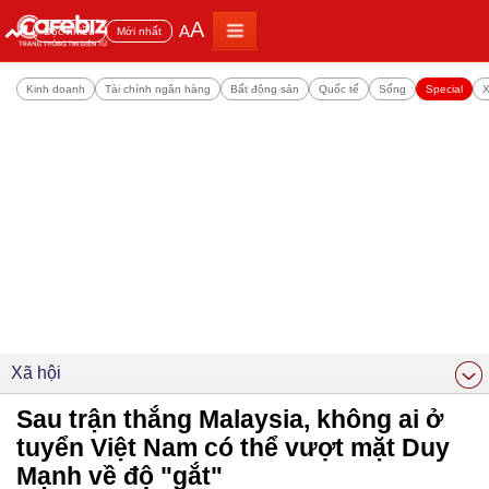
A
A
Đọc nhiều
Mới nhất
Kinh doanh
Tài chính ngân hàng
Bất động sản
Quốc tế
Sống
Special
X
Xã hội
Sau trận thắng Malaysia, không ai ở
tuyển Việt Nam có thể vượt mặt Duy
Mạnh về độ "gắt"