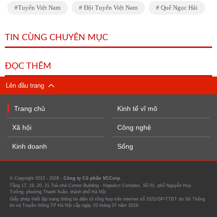
Tuyển Việt Nam
Đội Tuyển Việt Nam
Quế Ngọc Hải
TIN CÙNG CHUYÊN MỤC
ĐỌC THÊM
Lên đầu trang
Trang chủ
Kinh tế vĩ mô
Xã hội
Công nghệ
Kinh doanh
Sống
© Copyright 2012 - 2026 -
Công ty Cổ phần VCCorp.
Tầng 17, 19, 20, 21 Toà nhà Center Building - Hapulico Complex, Số 01, phố Nguyễn Huy
Tưởng, phường Thanh Xuân, thành phố Hà Nội
Giấy phép thiết lập trang thông tin điện tử tổng hợp trên internet số 3321/GP-TTĐT do Sở Thông
tin và Truyền thông TP Hà Nội cấp ngày 03 tháng 07 năm 2019.