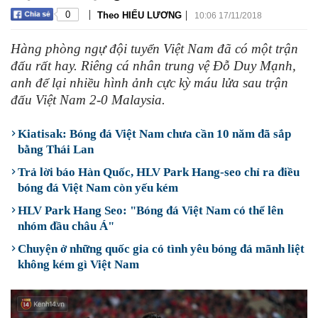
|
|
0
Theo HIẾU LƯƠNG
10:06 17/11/2018
Hàng phòng ngự đội tuyển Việt Nam đã có một trận
đấu rất hay. Riêng cá nhân trung vệ Đỗ Duy Mạnh,
anh để lại nhiều hình ảnh cực kỳ máu lửa sau trận
đấu Việt Nam 2-0 Malaysia.
Kiatisak: Bóng đá Việt Nam chưa cần 10 năm đã sắp
bằng Thái Lan
Trả lời báo Hàn Quốc, HLV Park Hang-seo chỉ ra điều
bóng đá Việt Nam còn yếu kém
HLV Park Hang Seo: "Bóng đá Việt Nam có thể lên
nhóm đầu châu Á"
Chuyện ở những quốc gia có tình yêu bóng đá mãnh liệt
không kém gì Việt Nam