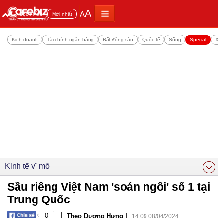
A
A
Đọc nhiều
Mới nhất
Kinh doanh
Tài chính ngân hàng
Bất động sản
Quốc tế
Sống
Special
X
Kinh tế vĩ mô
Sầu riêng Việt Nam 'soán ngôi' số 1 tại
Trung Quốc
|
|
0
Theo Dương Hưng
14:09 08/04/2024