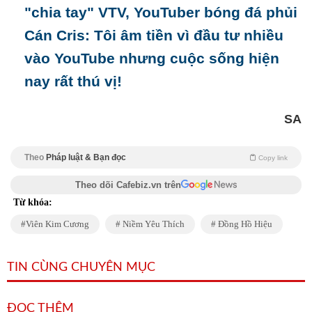
"chia tay" VTV, YouTuber bóng đá phủi
Cán Cris: Tôi âm tiền vì đầu tư nhiều
vào YouTube nhưng cuộc sống hiện
nay rất thú vị!
SA
Theo
Pháp luật & Bạn đọc
Copy link
Theo dõi Cafebiz.vn trên
Từ khóa:
Viên Kim Cương
Niềm Yêu Thích
Đồng Hồ Hiệu
TIN CÙNG CHUYÊN MỤC
ĐỌC THÊM