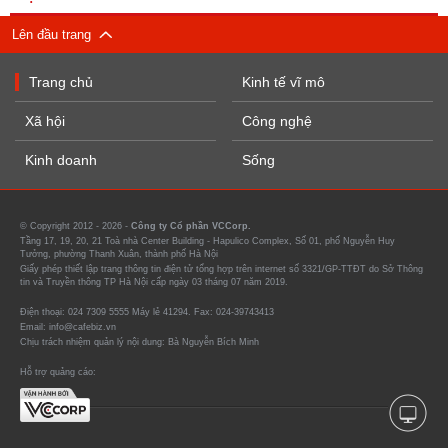
Lên đầu trang
Trang chủ
Kinh tế vĩ mô
Xã hội
Công nghệ
Kinh doanh
Sống
© Copyright 2012 - 2026 -
Công ty Cổ phần VCCorp.
Tầng 17, 19, 20, 21 Toà nhà Center Building - Hapulico Complex, Số 01, phố Nguyễn Huy
Tưởng, phường Thanh Xuân, thành phố Hà Nội
Giấy phép thiết lập trang thông tin điện tử tổng hợp trên internet số 3321/GP-TTĐT do Sở Thông
tin và Truyền thông TP Hà Nội cấp ngày 03 tháng 07 năm 2019.
Điện thoại: 024 7309 5555 Máy lẻ 41294. Fax: 024-39743413
Email: info@cafebiz.vn
Chịu trách nhiệm quản lý nội dung: Bà Nguyễn Bích Minh
Hỗ trợ quảng cáo: