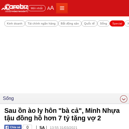
A
A
Đọc nhiều
Mới nhất
Kinh doanh
Tài chính ngân hàng
Bất động sản
Quốc tế
Sống
Special
X
Sống
Sau ồn ào ly hôn "bà cả", Minh Nhựa
tậu đồng hồ hơn 7 tỷ tặng vợ 2
|
|
0
SA
13:55 31/03/2021