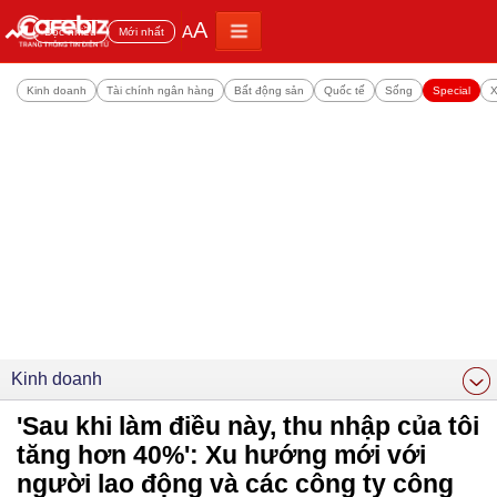
A
A
Đọc nhiều
Mới nhất
Kinh doanh
Tài chính ngân hàng
Bất động sản
Quốc tế
Sống
Special
X
Kinh doanh
'Sau khi làm điều này, thu nhập của tôi
tăng hơn 40%': Xu hướng mới với
người lao động và các công ty công