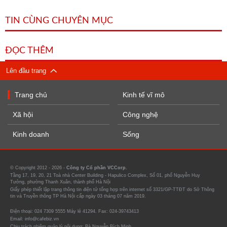
TIN CÙNG CHUYÊN MỤC
ĐỌC THÊM
Lên đầu trang
Trang chủ
Kinh tế vĩ mô
Xã hội
Công nghệ
Kinh doanh
Sống
© Copyright 2012 - 2026 -
Công ty Cổ phần VCCorp.
Tầng 17, 19, 20, 21 Toà nhà Center Building - Hapulico Complex, Số 01, phố Nguyễn Huy
Tưởng, phường Thanh Xuân, thành phố Hà Nội
Giấy phép thiết lập trang thông tin điện tử tổng hợp trên internet số 3321/GP-TTĐT do Sở Thông
tin và Truyền thông TP Hà Nội cấp ngày 03 tháng 07 năm 2019.
Điện thoại: 024 7309 5555 Máy lẻ 41294. Fax: 024-39743413
Email: info@cafebiz.vn
Chịu trách nhiệm quản lý nội dung: Bà Nguyễn Bích Minh