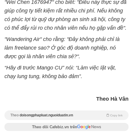
"Wei Chen 1676947" cho biết: "Điều này thực sự đã
giúp công ty tiết kiệm rất nhiều chi phí. Nếu không
có phúc lợi từ quỹ dự phòng an sinh xã hội, công ty
có thể đẩy rủi ro cho nhân viên nếu họ gặp vấn đề".
"Wandering Air" cho rằng: "Đây không phải chỉ là
làm freelance sao? Ở góc độ doanh nghiệp, nó
được gọi là nhân viên chia sẻ?".
“Hãy đi trước Mango CU” nói: “Làm việc lặt vặt,
chạy lung tung, không bảo đảm”.
Theo Hà Vân
Theo
doisongphapluat.nguoiduatin.vn
Copy link
Theo dõi Cafebiz.vn trên