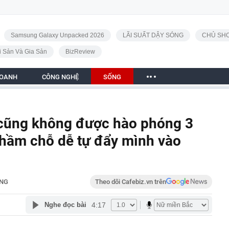
Samsung Galaxy Unpacked 2026
LÃI SUẤT DẬY SÓNG
CHỦ SHO
i Sản Và Gia Sản
BizReview
DOANH
CÔNG NGHỆ
SỐNG
ó cũng không được hào phóng 3
 nhầm chỗ dễ tự đẩy mình vào
NG
Theo dõi Cafebiz.vn trên
4:17
Nghe đọc bài