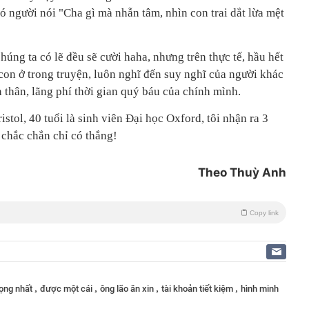
có người nói "Cha gì mà nhẫn tâm, nhìn con trai dắt lừa mệt
úng ta có lẽ đều sẽ cười haha, nhưng trên thực tế, hầu hết
con ở trong truyện, luôn nghĩ đến suy nghĩ của người khác
 thân, lãng phí thời gian quý báu của chính mình.
istol, 40 tuổi là sinh viên Đại học Oxford, tôi nhận ra 3
 chắc chắn chỉ có thắng!
Theo Thuỳ Anh
Copy link
,
,
,
,
rọng nhất
được một cái
ông lão ăn xin
tài khoản tiết kiệm
hình minh