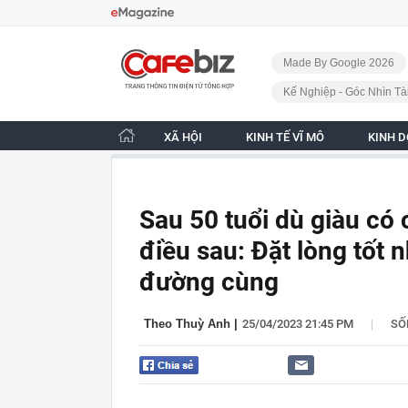
Bỏ qua điều hướng
CafeBiz - Trang chủ
Made By Google 2026
Kế Nghiệp - Góc Nhìn Tà
XÃ HỘI
KINH TẾ VĨ MÔ
KINH 
Sau 50 tuổi dù giàu c
điều sau: Đặt lòng tốt
đường cùng
|
Theo Thuỳ Anh
|
25/04/2023 21:45 PM
SỐ