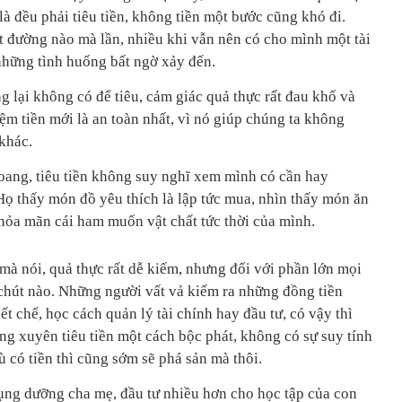
à đều phải tiêu tiền, không tiền một bước cũng khó đi.
t đường nào mà lần, nhiều khi vẫn nên có cho mình một tài
những tình huống bất ngờ xảy đến.
ng lại không có để tiêu, cảm giác quả thực rất đau khổ và
 kiệm tiền mới là an toàn nhất, vì nó giúp chúng ta không
 khác.
hoang, tiêu tiền không suy nghĩ xem mình có cần hay
 Họ thấy món đồ yêu thích là lập tức mua, nhìn thấy món ăn
thỏa mãn cái ham muốn vật chất tức thời của mình.
 mà nói, quả thực rất dễ kiếm, nhưng đối với phần lớn mọi
 chút nào. Những người vất vả kiếm ra những đồng tiền
ết chế, học cách quản lý tài chính hay đầu tư, có vậy thì
ng xuyên tiêu tiền một cách bộc phát, không có sự suy tính
ù có tiền thì cũng sớm sẽ phá sản mà thôi.
hụng dưỡng cha mẹ, đầu tư nhiều hơn cho học tập của con