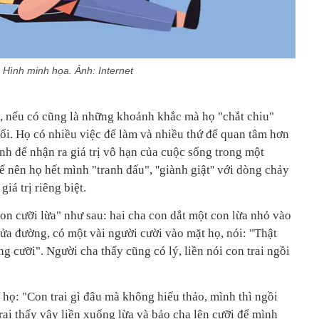
Hình minh họa. Ảnh: Internet
i, nếu có cũng là những khoảnh khắc mà họ "chắt chiu"
tối. Họ có nhiều việc để làm và nhiều thứ để quan tâm hơn
h để nhận ra giá trị vô hạn của cuộc sống trong một
 nên họ hết mình "tranh đấu", ''giành giật'' với dòng chảy
giá trị riêng biệt.
n cưỡi lừa" như sau: hai cha con dắt một con lừa nhỏ vào
 nửa đường, có một vài người cười vào mặt họ, nói: "Thật
g cưỡi". Người cha thấy cũng có lý, liền nói con trai ngồi
i họ: "Con trai gì đâu mà không hiếu thảo, mình thì ngồi
trai thấy vậy liền xuống lừa và bảo cha lên cưỡi để mình