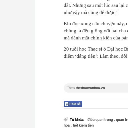
dắt. Nhưng sau một lúc sau lại 
như vậy mà cũng để được".
Khi đọc xong câu chuyện này, ch
chúng ta đều giống với hai cha 
mà đánh mất chính kiến của bản
20 tuổi học Thạc sĩ ở Đại học Br
điểm ‘đáng tiền’: Làm theo, đời
Theo
thethaovanhoa.vn
,
Từ khóa:
điều quan trọng
quan t
,
họa
tiết kiệm tiền