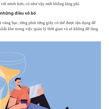
h với mình hơn, có như vậy mới không lãng phí.
 những điều vô bổ
là vàng bạc, từng phút từng giây có thể được tận dụng để
 khắt khe trong việc quản lý thời gian và sẽ không để lãng