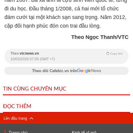
đi du học. Đầu tháng 1/2008, cả hai mới tổ chức
đám cưới tại một khách sạn sang trọng. Năm 2012,
cặp đôi hạnh phúc đón con trai đầu lòng.
Theo Ngọc Thanh/VTC
Theo
vtcnews.vn
Copy link
10/03/2026 07:05 (GMT +7)
Theo dõi Cafebiz.vn trên
TIN CÙNG CHUYÊN MỤC
ĐỌC THÊM
Lên đầu trang
Trang chủ
Kinh tế vĩ mô