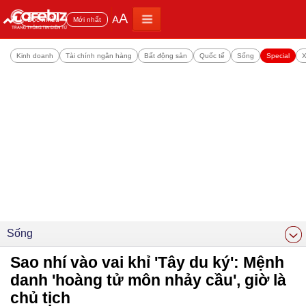
A
A
Đọc nhiều
Mới nhất
Kinh doanh
Tài chính ngân hàng
Bất động sản
Quốc tế
Sống
Special
X
Sống
Sao nhí vào vai khỉ 'Tây du ký': Mệnh
danh 'hoàng tử môn nhảy cầu', giờ là
chủ tịch