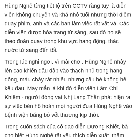
Hùng Nghê từng tiết lộ trên CCTV rằng tuy là diễn
viên không chuyên và khá nhỏ tuổi nhưng thời điểm
quay phim, anh và các bạn làm việc rất vất vả. Các
diễn viên được hóa trang từ sáng, sau đó họ sẽ
theo đoàn quay trong khu vực hang động, thác
nước từ sáng đến tối.
Trong lúc nghỉ ngơi, vì mải chơi, Hùng Nghê nhảy
lên cao khiến đầu đập vào thạch nhũ trong hang
động, máu chảy rất nhiều nhưng cậu bé không hề
kêu đau. May mắn là khi đó diễn viên Lâm Chí
Khiêm - người đóng vai Nhị Lang Thần phát hiện ra
sự việc bèn hô hoán mọi người đưa Hùng Nghê vào
bệnh viện băng bó vết thương kịp thời.
Trong cuốn sách của cố đạo diễn Dương Khiết, bà
cho biết Hùng Nghê rất yêu thích diễn xuất, thậm