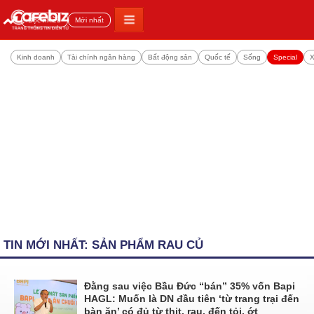
Đọc nhiều
Mới nhất
Kinh doanh
Tài chính ngân hàng
Bất động sản
Quốc tế
Sống
Special
X
TIN MỚI NHẤT: SẢN PHẨM RAU CỦ
Đằng sau việc Bầu Đức “bán” 35% vốn Bapi
HAGL: Muốn là DN đầu tiên ‘từ trang trại đến
bàn ăn’ có đủ từ thịt, rau, đến tỏi, ớt