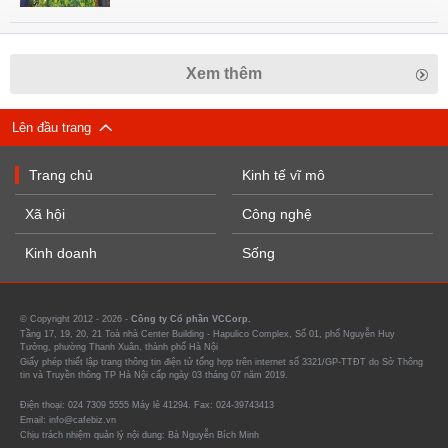
Xem thêm
Lên đầu trang
Trang chủ
Kinh tế vĩ mô
Xã hội
Công nghệ
Kinh doanh
Sống
© Copyright 2012 - 2026 -
Công ty Cổ phần VCCorp.
Tầng 17, 19, 20, 21 Toà nhà Center Building - Hapulico Complex, Số 01, phố Nguyễn Huy
Tưởng, phường Thanh Xuân, thành phố Hà Nội
Giấy phép thiết lập trang thông tin điện tử tổng hợp trên internet số 3321/GP-TTĐT do Sở Thông
tin và Truyền thông TP Hà Nội cấp ngày 03 tháng 07 năm 2019.
Điện thoại: 024 7309 5555 Máy lẻ 41294. Fax: 024-39743413
Email: info@cafebiz.vn
Chịu trách nhiệm quản lý nội dung: Bà Nguyễn Bích Minh