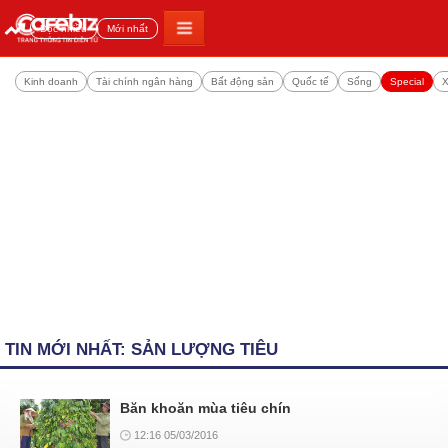
Đọc nhiều
Mới nhất
Kinh doanh
Tài chính ngân hàng
Bất động sản
Quốc tế
Sống
Special
X
TIN MỚI NHẤT: SẢN LƯỢNG TIÊU
Băn khoăn mùa tiêu chín
12:16 05/03/2016