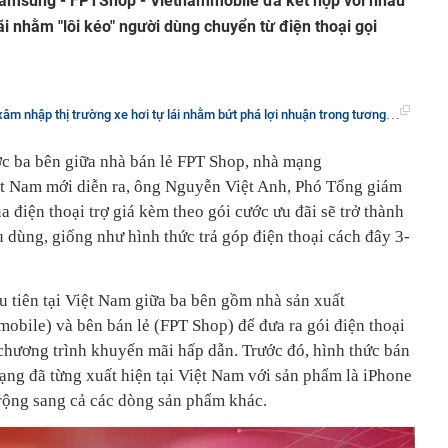
Samsung - FPTShop - Vietnammobile đã kết hợp với nhau
i nhằm "lôi kéo" người dùng chuyển từ điện thoại gọi
 nhập thị trường xe hơi tự lái nhằm bứt phá lợi nhuận trong tương lai
ược ba bên giữa nhà bán lẻ FPT Shop, nhà mạng
 Nam mới diễn ra, ông Nguyễn Việt Anh, Phó Tổng giám
a điện thoại trợ giá kèm theo gói cước ưu đãi sẽ trở thành
 dùng, giống như hình thức trả góp điện thoại cách đây 3-
u tiên tại Việt Nam giữa ba bên gồm nhà sản xuất
bile) và bên bán lẻ (FPT Shop) để đưa ra gói điện thoại
 chương trình khuyến mãi hấp dẫn. Trước đó, hình thức bán
ạng đã từng xuất hiện tại Việt Nam với sản phẩm là iPhone
rộng sang cả các dòng sản phẩm khác.