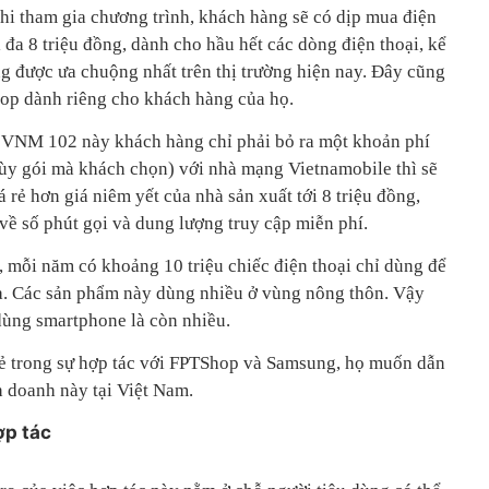
khi tham gia chương trình, khách hàng sẽ có dịp mua điện
i đa 8 triệu đồng, dành cho hầu hết các dòng điện thoại, kể
g được ưa chuộng nhất trên thị trường hiện nay. Đây cũng
hop dành riêng cho khách hàng của họ.
h VNM 102 này khách hàng chỉ phải bỏ ra một khoản phí
(tùy gói mà khách chọn) với nhà mạng Vietnamobile thì sẽ
 rẻ hơn giá niêm yết của nhà sản xuất tới 8 triệu đồng,
về số phút gọi và dung lượng truy cập miễn phí.
 mỗi năm có khoảng 10 triệu chiếc điện thoại chỉ dùng để
ra. Các sản phẩm này dùng nhiều ở vùng nông thôn. Vậy
dùng smartphone là còn nhiều.
ẻ trong sự hợp tác với FPTShop và Samsung, họ muốn dẫn
h doanh này tại Việt Nam.
ợp tác