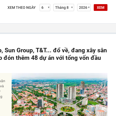
XEM THEO NGÀY
XEM
p, Sun Group, T&T... đổ về, đang xây sân
sắp đón thêm 48 dự án với tổng vốn đầu
huận
 và
ự
ng