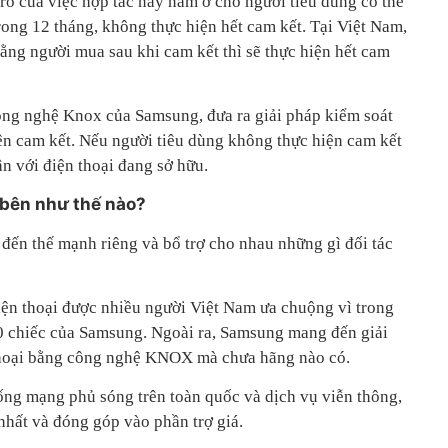
ro của việc hợp tác này nằm ở chỗ người tiêu dùng có thể
ong 12 tháng, không thực hiện hết cam kết. Tại Việt Nam,
ằng người mua sau khi cam kết thì sẽ thực hiện hết cam
ông nghệ Knox của Samsung, đưa ra giải pháp kiểm soát
ện cam kết. Nếu người tiêu dùng không thực hiện cam kết
ận với điện thoại đang sở hữu.
 bên như thế nào?
đến thế mạnh riêng và bổ trợ cho nhau những gì đối tác
n thoại được nhiều người Việt Nam ưa chuộng vì trong
0 chiếc của Samsung. Ngoài ra, Samsung mang đến giải
thoại bằng công nghệ KNOX mà chưa hãng nào có.
ng mạng phủ sóng trên toàn quốc và dịch vụ viễn thông,
nhất và đóng góp vào phần trợ giá.