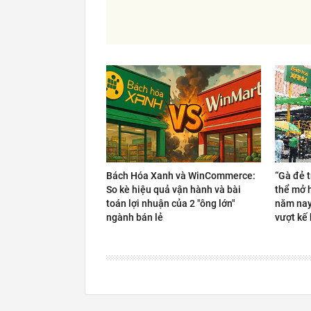
Bách Hóa Xanh và WinCommerce:
“Gà đẻ 
So kè hiệu quả vận hành và bài
thể mở 
toán lợi nhuận của 2 "ông lớn"
năm nay
ngành bán lẻ
vượt kế