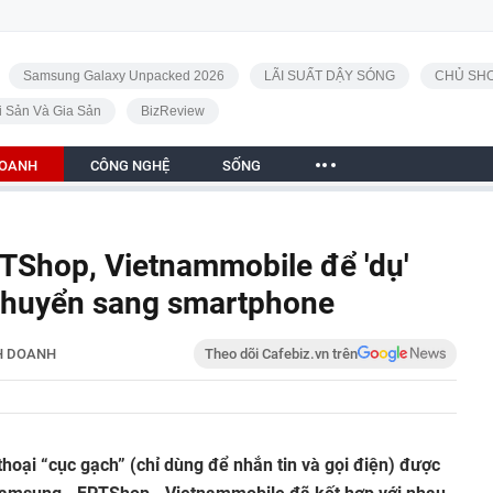
Samsung Galaxy Unpacked 2026
LÃI SUẤT DẬY SÓNG
CHỦ SHO
i Sản Và Gia Sản
BizReview
DOANH
CÔNG NGHỆ
SỐNG
TShop, Vietnammobile để 'dụ'
 chuyển sang smartphone
H DOANH
Theo dõi Cafebiz.vn trên
thoại “cục gạch” (chỉ dùng để nhắn tin và gọi điện) được