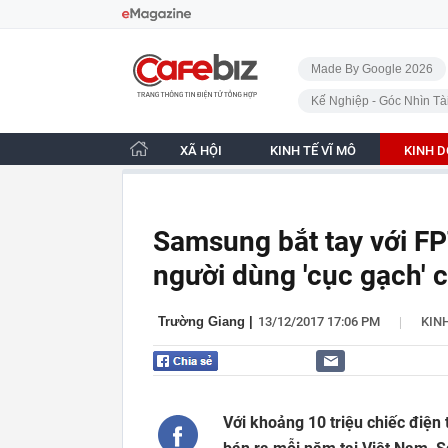
Bỏ qua điều hướng
CafeBiz - Trang chủ
Made By Google 2026
Kế Nghiệp - Góc Nhìn Tà
XÃ HỘI
KINH TẾ VĨ MÔ
KINH 
Samsung bắt tay với FP
người dùng 'cục gạch'
|
Trường Giang
|
13/12/2017 17:06 PM
KIN
Với khoảng 10 triệu chiếc điện 