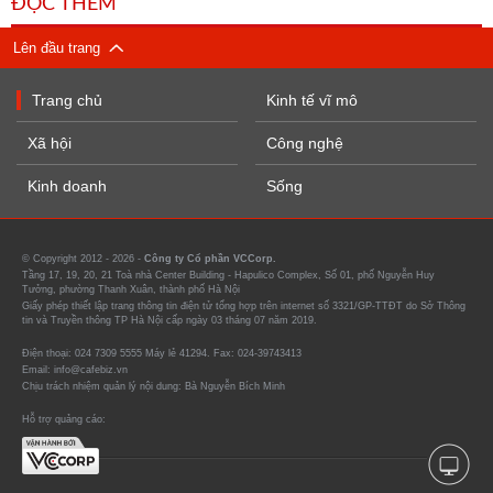
ĐỌC THÊM
Lên đầu trang
Trang chủ
Kinh tế vĩ mô
Xã hội
Công nghệ
Kinh doanh
Sống
© Copyright 2012 - 2026 -
Công ty Cổ phần VCCorp.
Tầng 17, 19, 20, 21 Toà nhà Center Building - Hapulico Complex, Số 01, phố Nguyễn Huy
Tưởng, phường Thanh Xuân, thành phố Hà Nội
Giấy phép thiết lập trang thông tin điện tử tổng hợp trên internet số 3321/GP-TTĐT do Sở Thông
tin và Truyền thông TP Hà Nội cấp ngày 03 tháng 07 năm 2019.
Điện thoại: 024 7309 5555 Máy lẻ 41294. Fax: 024-39743413
Email: info@cafebiz.vn
Chịu trách nhiệm quản lý nội dung: Bà Nguyễn Bích Minh
Hỗ trợ quảng cáo: