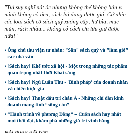
"Tui suy nghĩ nát óc nhưng không thể không bán vì
mình không có tiền, sách lại đang được giá. Cứ nhìn
các loại sách cổ sách quý xuống cấp, hư bìa, mục
mủn, rách nhàu... không có cách chi lưu giữ được
nữa!"
Ông chủ thư viện tư nhân: "Săn" sách quý và "làm giỗ"
các nhà văn
[Sách hay] Khế ước xã hội - Một trong những tác phẩm
quan trọng nhất thời Khai sáng
[Sách hay] Ngũ Luân Thư - 'Binh pháp' của doanh nhân
và chiến lược gia
[Sách hay] Thuật đấu trí châu Á - Những chỉ dẫn kinh
doanh mang tính “sống còn”
“Hành trình về phương Đông” – Cuốn sách hay nhất
mọi thời đại, khám phá những giá trị vĩnh hằng
Nội dung nổi bật: