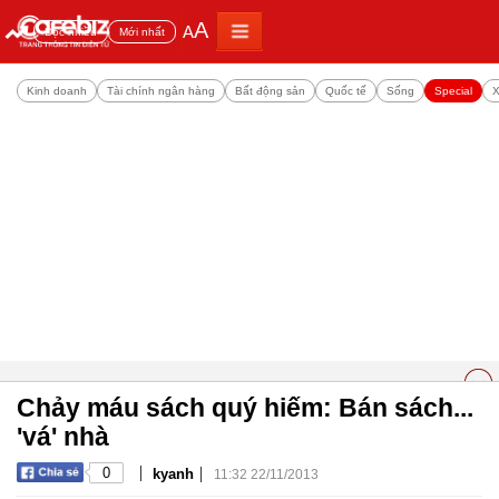
A
A
Đọc nhiều
Mới nhất
Kinh doanh
Tài chính ngân hàng
Bất động sản
Quốc tế
Sống
Special
X
Chảy máu sách quý hiếm: Bán sách...
'vá' nhà
|
|
0
kyanh
11:32 22/11/2013