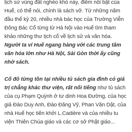
lịch sử vùng đất nghèo khó này, điểm nổi bật của
Huế, có thể nói, chính là sách vở. Từ những năm
đầu thế kỷ 20, nhiều nhà bác học của Trường Viễn
Ðông Bác Cổ từng từ Hà Nội vào Huế tìm tham
khảo những thư tịch cổ về lịch sử và văn hóa.
Người ta ví Huế ngang hàng với các trung tâm
văn hóa lớn như Hà Nội, Sài Gòn thời ấy cũng
nhờ sách.
Cố đô từng tồn tại nhiều tủ sách gia đình có giá
trị chẳng khác thư viện, rất nổi tiếng
như tủ sách
của cụ Phạm Quỳnh ở tư dinh Hoa Ðường, của học
giả Ðào Duy Anh, Ðào Ðăng Vỹ, Phan Văn Dật, của
nhà Huế học tiên khởi L.Cadière và của nhiều tu
viện Thiên Chúa giáo và các cơ sở Phật giáo...