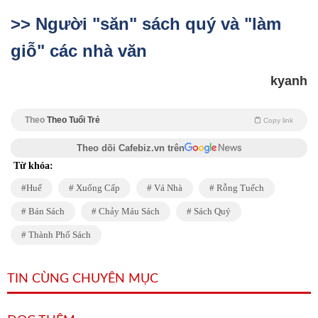
>> Người "săn" sách quý và "làm
giỗ" các nhà văn
kyanh
Theo
Theo Tuổi Trẻ
Copy link
Theo dõi Cafebiz.vn trên
Từ khóa:
Huế
Xuống Cấp
Vá Nhà
Rỗng Tuếch
Bán Sách
Chảy Máu Sách
Sách Quý
Thành Phố Sách
TIN CÙNG CHUYÊN MỤC