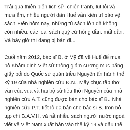
Trải qua thiên biến lịch sử, chiến tranh, lụt lội và
mưa ẩm, nhiều người dân Huế vẫn kiên trì bảo vệ
sách. Ðến hôm nay, những tủ sách lớn đã không
còn nhiều, các loại sách quý cứ hỏng dần, mất dần.
Và bây giờ thì đang bị bán đi...
Cuối năm 2012, bác sĩ B. ở Mỹ đã về Huế để mua
bộ Khâm định Việt sử thông giám cương mục bằng
giấy bổi do Quốc sử quán triều Nguyễn ấn hành thế
kỷ 19 của nhà nghiên cứu Ð.N.. Mấy chục tập thơ
văn của vua và hai bộ sử liệu thời Nguyễn của nhà
nghiên cứu A.T. cũng được bán cho bác sĩ B.. Nhà
nghiên cứu P.T. tiết lộ đã bán cho bác sĩ B. trọn bộ
tạp chí B.A.V.H. và rất nhiều sách người nước ngoài
viết về Việt Nam xuất bản vào thế kỷ 19 và đầu thế