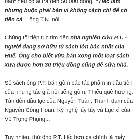
bán" nếu có ai trả đến 50.000 đồng.
"Tiếc lắm
nhưng buộc phải bán vì không cách chi để có
tiền cả
" - ông T.N. nói.
Chúng tôi tiếp tục tìm đến
nhà nghiên cứu P.T. -
người đang sở hữu tủ sách lớn bậc nhất của
Huế. Ông cho biết vừa bán xong một loạt sách
xưa được hơn 30 triệu đồng cũng để sửa nhà.
Số sách ông P.T. bán gồm các tác phẩm in đầu tiên
của những tác giả nổi tiếng gồm: Thiếu quê hương,
Tàn đèn dầu lạc của Nguyễn Tuân, Thanh đạm của
Nguyễn Công Hoan, Kỹ nghệ lấy tây và Lục xì của
Vũ Trọng Phụng...
Tuy nhiên, thứ ông P.T. tiếc hơn cả chính là mấy