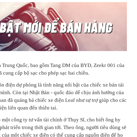
ủa Trung Quốc, bao gồm Tang DM của BYD, Zeekr 001 của
ã cung cấp bộ sạc cho phép sạc hai chiều.
 điện dự phòng là tính năng nổi bật của chiếc xe bán tải
mình. Còn tại Nhật Bản - quốc đảo dễ chịu ảnh hưởng của
san đã quảng bá chiếc xe điện Leaf như sự trợ giúp cho các
ện liên quan đến thiên tai.
 một công ty tư vấn tài chính ở Thụy Sĩ, cho biết ông hy
phát triển trong thời gian tới. Theo ông, người tiêu dùng sẽ
t của một chiếc xe điện có thể cung cấp nguồn điện để họ