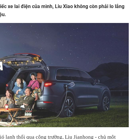
ếc xe lai điện của mình, Liu Xiao không còn phải lo lắng
ệu.
ió lạnh thổi qua công trường, Liu Jianhong - chủ một