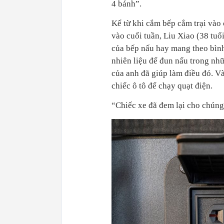
4 bánh”.
Kể từ khi cắm bếp cắm trại vào 
vào cuối tuần, Liu Xiao (38 tuổ
của bếp nấu hay mang theo bình
nhiên liệu để đun nấu trong nhữ
của anh đã giúp làm điều đó. V
chiếc ô tô để chạy quạt điện.
“Chiếc xe đã đem lại cho chúng t