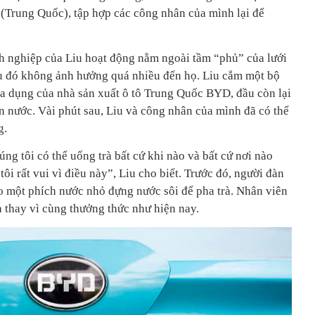
(Trung Quốc), tập hợp các công nhân của mình lại để
 nghiệp của Liu hoạt động nằm ngoài tầm “phủ” của lưới
ều đó không ảnh hưởng quá nhiều đến họ. Liu cắm một bộ
 đa dụng của nhà sản xuất ô tô Trung Quốc BYD, đầu còn lại
 nước. Vài phút sau, Liu và công nhân của mình đã có thể
g.
úng tôi có thể uống trà bất cứ khi nào và bất cứ nơi nào
i rất vui vì điều này”, Liu cho biết. Trước đó, người đàn
o một phích nước nhỏ đựng nước sôi để pha trà. Nhân viên
 thay vì cùng thưởng thức như hiện nay.