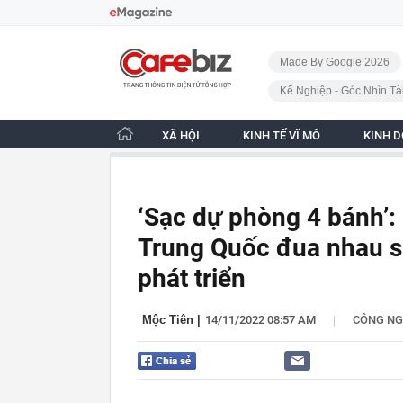
Bỏ qua điều hướng
CafeBiz - Trang chủ
Made By Google 2026
Kế Nghiệp - Góc Nhìn Tà
XÃ HỘI
KINH TẾ VĨ MÔ
KINH 
‘Sạc dự phòng 4 bánh’:
Trung Quốc đua nhau s
phát triển
|
Mộc Tiên
|
14/11/2022 08:57 AM
CÔNG NG