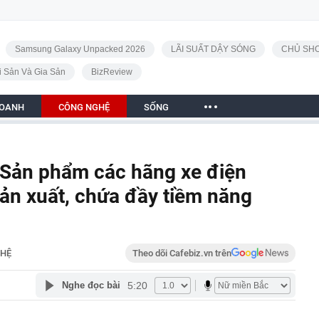
Samsung Galaxy Unpacked 2026
LÃI SUẤT DẬY SÓNG
CHỦ SHO
i Sản Và Gia Sản
BizReview
DOANH
CÔNG NGHỆ
SỐNG
 Sản phẩm các hãng xe điện
ản xuất, chứa đầy tiềm năng
HỆ
Theo dõi Cafebiz.vn trên
5:20
Nghe đọc bài