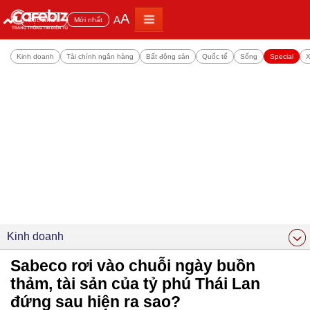
A
A
Đọc nhiều
Mới nhất
Kinh doanh
Tài chính ngân hàng
Bất động sản
Quốc tế
Sống
Special
X
Kinh doanh
Sabeco rơi vào chuỗi ngày buồn
thảm, tài sản của tỷ phú Thái Lan
đứng sau hiện ra sao?