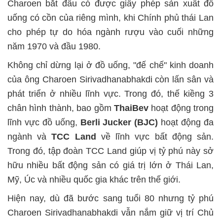
Charoen bắt đầu có được giấy phép sản xuất đồ
uống có cồn của riêng mình, khi Chính phủ thái Lan
cho phép tự do hóa ngành rượu vào cuối những
năm 1970 và đầu 1980.
Không chỉ dừng lại ở đồ uống, "đế chế" kinh doanh
của ông Charoen Sirivadhanabhakdi còn lấn sân và
phát triển ở nhiều lĩnh vực. Trong đó, thế kiềng 3
chân hình thành, bao gồm
ThaiBev
hoạt động trong
lĩnh vực đồ uống,
Berli Jucker (BJC)
hoạt động đa
ngành và
TCC Land
về lĩnh vực bất động sản.
Trong đó, tập đoàn TCC Land giúp vị tỷ phú này sở
hữu nhiều bất động sản có giá trị lớn ở Thái Lan,
Mỹ, Úc và nhiều quốc gia khác trên thế giới.
Hiện nay, dù đã bước sang tuổi 80 nhưng tỷ phú
Charoen Sirivadhanabhakdi vẫn nắm giữ vị trí Chủ