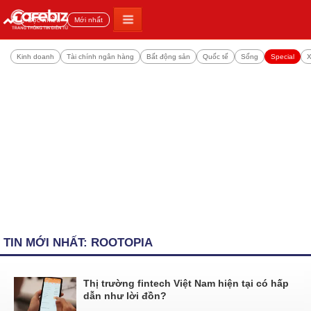
Đọc nhiều
Mới nhất
Kinh doanh
Tài chính ngân hàng
Bất động sản
Quốc tế
Sống
Special
X
TIN MỚI NHẤT: ROOTOPIA
Thị trường fintech Việt Nam hiện tại có hấp
dẫn như lời đồn?