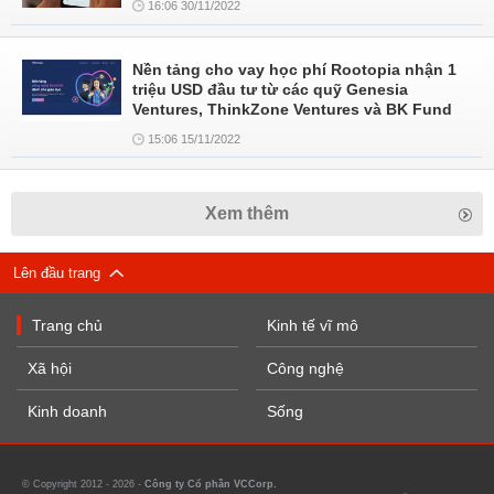
16:06 30/11/2022
Nền tảng cho vay học phí Rootopia nhận 1
triệu USD đầu tư từ các quỹ Genesia
Ventures, ThinkZone Ventures và BK Fund
15:06 15/11/2022
Xem thêm
Lên đầu trang
Trang chủ
Kinh tế vĩ mô
Xã hội
Công nghệ
Kinh doanh
Sống
© Copyright 2012 - 2026 -
Công ty Cổ phần VCCorp.