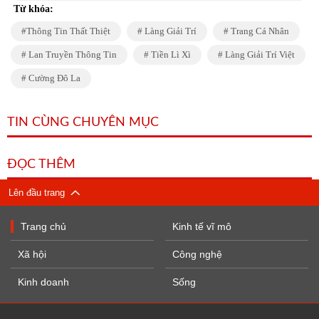
Từ khóa:
Thông Tin Thất Thiệt
Làng Giải Trí
Trang Cá Nhân
Lan Truyền Thông Tin
Tiền Lì Xì
Làng Giải Trí Việt
Cường Đô La
TIN CÙNG CHUYÊN MỤC
ĐỌC THÊM
Lên đầu trang
Trang chủ
Kinh tế vĩ mô
Xã hội
Công nghệ
Kinh doanh
Sống