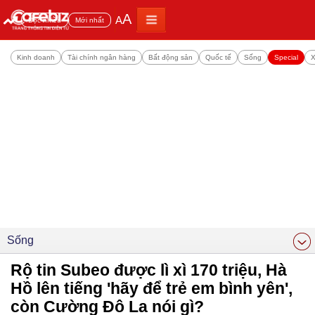
A
A
Đọc nhiều
Mới nhất
Kinh doanh
Tài chính ngân hàng
Bất động sản
Quốc tế
Sống
Special
X
Sống
Rộ tin Subeo được lì xì 170 triệu, Hà
Hồ lên tiếng 'hãy để trẻ em bình yên',
còn Cường Đô La nói gì?