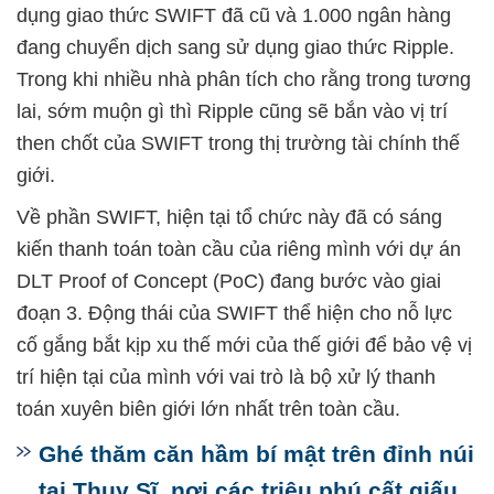
dụng giao thức SWIFT đã cũ và 1.000 ngân hàng
đang chuyển dịch sang sử dụng giao thức Ripple.
Trong khi nhiều nhà phân tích cho rằng trong tương
lai, sớm muộn gì thì Ripple cũng sẽ bắn vào vị trí
then chốt của SWIFT trong thị trường tài chính thế
giới.
Về phần SWIFT, hiện tại tổ chức này đã có sáng
kiến thanh toán toàn cầu của riêng mình với dự án
DLT Proof of Concept (PoC) đang bước vào giai
đoạn 3. Động thái của SWIFT thể hiện cho nỗ lực
cố gắng bắt kịp xu thế mới của thế giới để bảo vệ vị
trí hiện tại của mình với vai trò là bộ xử lý thanh
toán xuyên biên giới lớn nhất trên toàn cầu.
Ghé thăm căn hầm bí mật trên đỉnh núi
tại Thụy Sĩ, nơi các triệu phú cất giấu