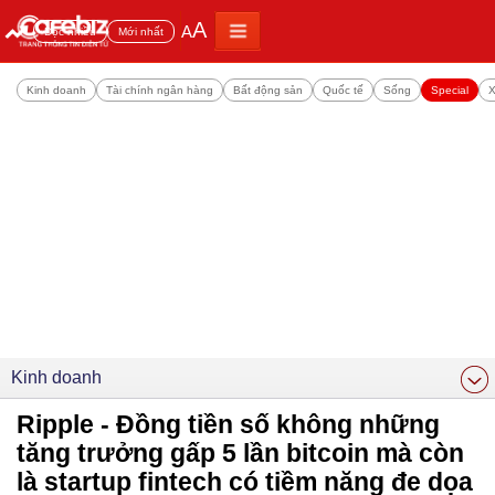
A
A
Đọc nhiều
Mới nhất
Kinh doanh
Tài chính ngân hàng
Bất động sản
Quốc tế
Sống
Special
X
Kinh doanh
Ripple - Đồng tiền số không những
tăng trưởng gấp 5 lần bitcoin mà còn
là startup fintech có tiềm năng đe dọa