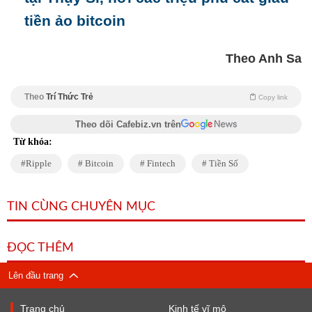
tiền ảo bitcoin
Theo Anh Sa
Theo
Trí Thức Trẻ
Copy link
Theo dõi Cafebiz.vn trên
Từ khóa:
Ripple
Bitcoin
Fintech
Tiền Số
TIN CÙNG CHUYÊN MỤC
ĐỌC THÊM
Lên đầu trang
Trang chủ
Kinh tế vĩ mô