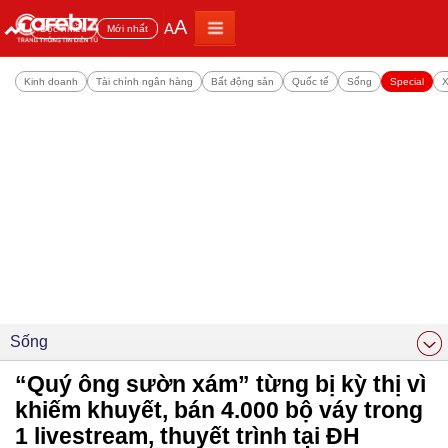
A
A
Đọc nhiều
Mới nhất
Kinh doanh
Tài chính ngân hàng
Bất động sản
Quốc tế
Sống
Special
X
Sống
“Quý ông sườn xám” từng bị kỳ thị vì
khiếm khuyết, bán 4.000 bộ váy trong
1 livestream, thuyết trình tại ĐH