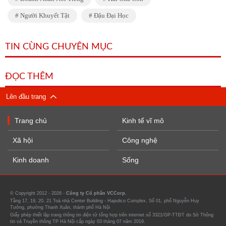
Người Khuyết Tật
Đậu Đại Học
TIN CÙNG CHUYÊN MỤC
ĐỌC THÊM
Lên đầu trang
Trang chủ
Kinh tế vĩ mô
Xã hội
Công nghệ
Kinh doanh
Sống
© Copyright 2012 - 2026 -
Công ty Cổ phần VCCorp.
Tầng 17, 19, 20, 21 Toà nhà Center Building - Hapulico Complex, Số 01, phố Nguyễn Huy
Tưởng, phường Thanh Xuân, thành phố Hà Nội
Giấy phép thiết lập trang thông tin điện tử tổng hợp trên internet số 3321/GP-TTĐT do Sở Thông
tin và Truyền thông TP Hà Nội cấp ngày 03 tháng 07 năm 2019.