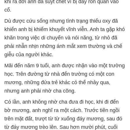
khi ra đời anh đã suýt chết vì bị dây rốn quấn vào
cổ.
Dù được cứu sống nhưng tình trạng thiếu oxy đã
khiến anh bị khiếm khuyết vĩnh viễn. Anh ta gặp khó
khăn trong việc di chuyển và nói năng, từ nhỏ đã
phải nhẫn nhịn những ánh mắt xem thường và chế
giễu của người khác.
Mãi đến năm 9 tuổi, anh được nhận vào một trường
học. Trên đường từ nhà đến trường có một con
mương, những đứa trẻ khác có thể nhảy qua,
nhưng anh phải nhờ cha cõng.
Có lần, anh không nhờ cha đưa đi học, khi đi đến
bờ mương, anh nghĩ ra một cách. Trước tiên ngồi
trên mặt đất, trượt từ từ xuống đáy mương, sau đó
từ đáy mương trèo lên. Sau hơn mười phút, cuối