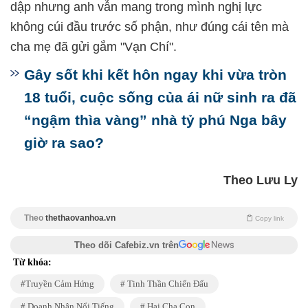
dập nhưng anh vẫn mang trong mình nghị lực
không cúi đầu trước số phận, như đúng cái tên mà
cha mẹ đã gửi gắm "Vạn Chí".
Gây sốt khi kết hôn ngay khi vừa tròn
18 tuổi, cuộc sống của ái nữ sinh ra đã
“ngậm thìa vàng” nhà tỷ phú Nga bây
giờ ra sao?
Theo Lưu Ly
Theo
thethaovanhoa.vn
Copy link
Theo dõi Cafebiz.vn trên
Từ khóa:
Truyền Cảm Hứng
Tinh Thần Chiến Đấu
Doanh Nhân Nổi Tiếng
Hai Cha Con