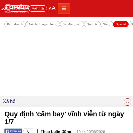
A
A
Đọc nhiều
Mới nhất
Kinh doanh
Tài chính ngân hàng
Bất động sản
Quốc tế
Sống
Special
X
Xã hội
Quy định 'cấm bay' vĩnh viễn từ ngày
1/7
|
|
0
Theo Luân Dũng
10:44 20/06/2026