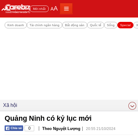
A
A
Đọc nhiều
Mới nhất
Kinh doanh
Tài chính ngân hàng
Bất động sản
Quốc tế
Sống
Special
X
Xã hội
Quảng Ninh có kỷ lục mới
|
|
0
Theo Nguyệt Lượng
20:55 21/10/2024