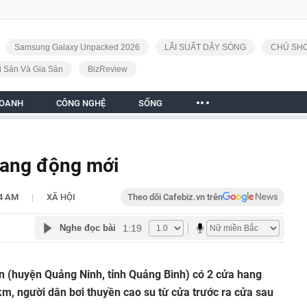
Samsung Galaxy Unpacked 2026
LÃI SUẤT DẬY SÓNG
CHỦ SHO
i Sản Và Gia Sản
BizReview
DOANH
CÔNG NGHỆ
SỐNG
hang động mới
|
34 AM
XÃ HỘI
Theo dõi Cafebiz.vn trên
1:19
Nghe đọc bài
 (huyện Quảng Ninh, tỉnh Quảng Bình) có 2 cửa hang
km, người dân bơi thuyền cao su từ cửa trước ra cửa sau