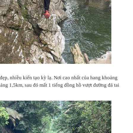
đẹp, nhiều kiến tạo kỳ lạ. Nơi cao nhất của hang khoảng
oảng 1,5km, sau đó mất 1 tiếng đồng hồ vượt đường đá tai