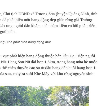
c, Chủ tịch UBND xã Trường Sơn (huyện Quảng Ninh, tỉnh
n đã phát hiện một hang động đẹp giữa rừng già Trường
 đã cùng người dân khám phá nhằm kiếm cơ hội phát triển
người dân.
ng Bình phát hiện hang động mới
 vực phát hiện hang động thuộc bản Đìu Đo. Hiện người
n Nữ. Hang Sơn Nữ dài hơn 1,5km, trong hang mùa hè nước
ó thể chèo thuyền cao su từ đầu hang đến cuối hang hơn 1
cửa sau, chảy ra suối Khe Mây với khu rừng nguyên sinh