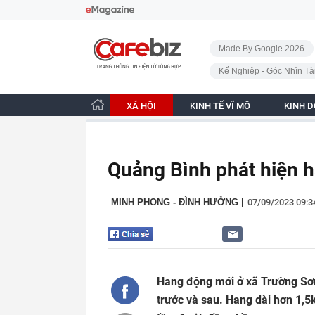
Bỏ qua điều hướng
CafeBiz - Trang chủ
Made By Google 2026
Kế Nghiệp - Góc Nhìn Tà
XÃ HỘI
KINH TẾ VĨ MÔ
KINH 
Quảng Bình phát hiện 
MINH PHONG - ĐÌNH HƯỞNG
|
07/09/2023 09:
Hang động mới ở xã Trường Sơn
trước và sau. Hang dài hơn 1,5