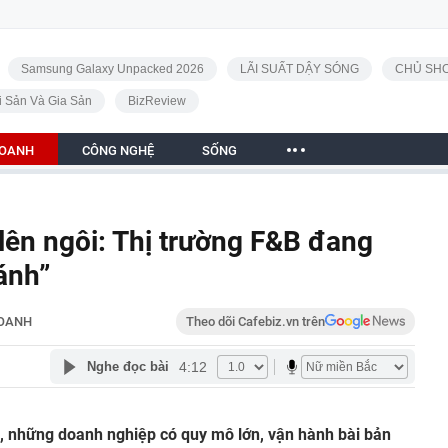
Samsung Galaxy Unpacked 2026
LÃI SUẤT DẬY SÓNG
CHỦ SHO
i Sản Và Gia Sản
BizReview
DOANH
CÔNG NGHỆ
SỐNG
 lên ngôi: Thị trường F&B đang
ánh”
DOANH
Theo dõi Cafebiz.vn trên
4:12
Nghe đọc bài
 những doanh nghiệp có quy mô lớn, vận hành bài bản