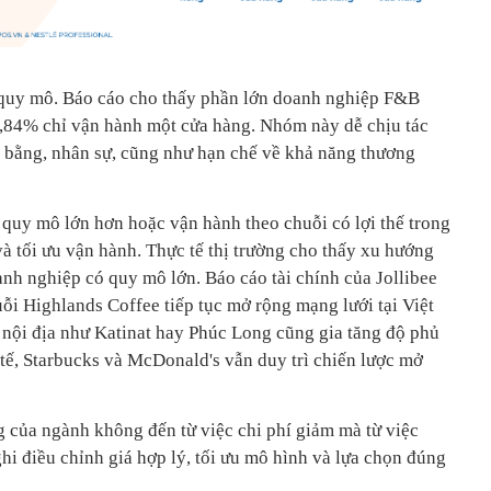
ở quy mô. Báo cáo cho thấy phần lớn doanh nghiệp F&B
1,84% chỉ vận hành một cửa hàng. Nhóm này dễ chịu tác
t bằng, nhân sự, cũng như hạn chế về khả năng thương
 quy mô lớn hơn hoặc vận hành theo chuỗi có lợi thế trong
và tối ưu vận hành. Thực tế thị trường cho thấy xu hướng
nh nghiệp có quy mô lớn. Báo cáo tài chính của Jollibee
ỗi Highlands Coffee tiếp tục mở rộng mạng lưới tại Việt
 nội địa như Katinat hay Phúc Long cũng gia tăng độ phủ
 tế, Starbucks và McDonald's vẫn duy trì chiến lược mở
g của ngành không đến từ việc chi phí giảm mà từ việc
hi điều chỉnh giá hợp lý, tối ưu mô hình và lựa chọn đúng