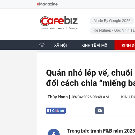
Bỏ qua điều hướng
CafeBiz - Trang chủ
Made By Google 2026
Kế Nghiệp - Góc Nhìn Tà
XÃ HỘI
KINH TẾ VĨ MÔ
KINH 
Quán nhỏ lép vế, chuỗi
đổi cách chia “miếng b
|
Thúy Hạnh
|
09/04/2026 08:48 AM
KINH 
Trong bức tranh F&B năm 2025,