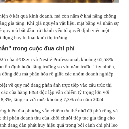
hiện ở kết quả kinh doanh, mà còn nằm ở khả năng chống
càng gia tăng. Khi giá nguyên vật liệu, mặt bằng và nhân sự
về quy mô bắt đầu trở thành yếu tố quyết định việc một
 động hay bị loại khỏi thị trường.
hắn" trong cuộc đua chi phí
025 của iPOS.vn và Nestlé Professional, khoảng 65,58%
u ổn định hoặc tăng trưởng so với năm trước. Tuy nhiên,
a đồng đều mà phân hóa rõ giữa các nhóm doanh nghiệp.
iệt về quy mô đang phản ánh trực tiếp vào cấu trúc thị
 các cửa hàng F&B độc lập vẫn chiếm tỷ trọng lớn với
t 8,3%, tăng so với mức khoảng 7,3% của năm 2024.
ơng hiệu địa phương vẫn chiếm ưu thế nhờ độ phủ rộng và
c thị phần doanh thu của khối chuỗi tiếp tục gia tăng cho
ành đang dần phát huy hiệu quả trong bối cảnh chi phí leo