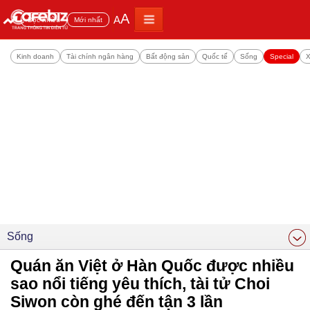
A
A
Đọc nhiều
Mới nhất
Kinh doanh
Tài chính ngân hàng
Bất động sản
Quốc tế
Sống
Special
X
Sống
Quán ăn Việt ở Hàn Quốc được nhiều
sao nổi tiếng yêu thích, tài tử Choi
Siwon còn ghé đến tận 3 lần