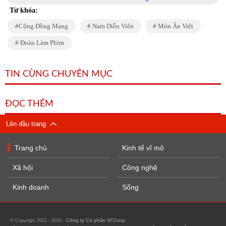
Từ khóa:
Cộng Đồng Mạng
Nam Diễn Viên
Món Ăn Việt
Đoàn Làm Phim
TIN CÙNG CHUYÊN MỤC
ĐỌC THÊM
Lên đầu trang
Trang chủ
Kinh tế vĩ mô
Xã hội
Công nghệ
Kinh doanh
Sống
© Copyright 2012 - 2026 -
Công ty Cổ phần VCCorp.