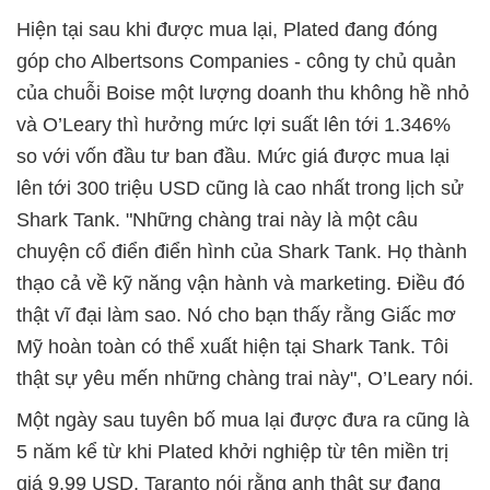
Hiện tại sau khi được mua lại, Plated đang đóng
góp cho Albertsons Companies - công ty chủ quản
của chuỗi Boise một lượng doanh thu không hề nhỏ
và O’Leary thì hưởng mức lợi suất lên tới 1.346%
so với vốn đầu tư ban đầu. Mức giá được mua lại
lên tới 300 triệu USD cũng là cao nhất trong lịch sử
Shark Tank. "Những chàng trai này là một câu
chuyện cổ điển điển hình của Shark Tank. Họ thành
thạo cả về kỹ năng vận hành và marketing. Điều đó
thật vĩ đại làm sao. Nó cho bạn thấy rằng Giấc mơ
Mỹ hoàn toàn có thể xuất hiện tại Shark Tank. Tôi
thật sự yêu mến những chàng trai này", O’Leary nói.
Một ngày sau tuyên bố mua lại được đưa ra cũng là
5 năm kể từ khi Plated khởi nghiệp từ tên miền trị
giá 9,99 USD, Taranto nói rằng anh thật sự đang