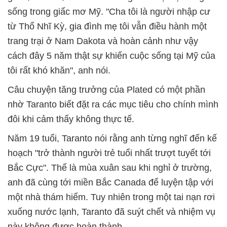
sống trong giấc mơ Mỹ. "Cha tôi là người nhập cư
từ Thổ Nhĩ Kỳ, gia đình mẹ tôi vẫn điều hành một
trang trại ở Nam Dakota và hoàn cảnh như vậy
cách đây 5 năm thật sự khiến cuộc sống tại Mỹ của
tôi rất khó khăn", anh nói.
Câu chuyện tăng trưởng của Plated có một phần
nhờ Taranto biết đặt ra các mục tiêu cho chính mình
đôi khi cảm thấy không thực tế.
Năm 19 tuổi, Taranto nói rằng anh từng nghĩ đến kế
hoạch "trở thành người trẻ tuổi nhất trượt tuyết tới
Bắc Cực". Thế là mùa xuân sau khi nghỉ ở trường,
anh đã cùng tới miền Bắc Canada để luyện tập với
một nhà thám hiểm. Tuy nhiên trong một tai nạn rơi
xuống nước lạnh, Taranto đã suýt chết và nhiệm vụ
này không được hoàn thành.