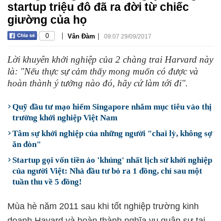
startup triệu đô đã ra đời từ chiếc
giường của họ
|
|
0
Vân Đàm
09:07 29/09/2017
Lời khuyên khởi nghiệp của 2 chàng trai Harvard này
là: "Nếu thực sự cảm thấy mong muốn có được và
hoàn thành ý tưởng nào đó, hãy cứ làm tới đi".
Quỹ đầu tư mạo hiểm Singapore nhắm mục tiêu vào thị
trường khởi nghiệp Việt Nam
Tâm sự khởi nghiệp của những người "chai lỳ, không sợ
ăn đòn"
Startup gọi vốn tiền ảo 'khủng' nhất lịch sử khởi nghiệp
của người Việt: Nhà đầu tư bỏ ra 1 đồng, chỉ sau một
tuần thu về 5 đồng!
Mùa hè năm 2011 sau khi tốt nghiệp trường kinh
doanh Havard và hoàn thành nghĩa vụ quân sự tại