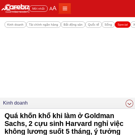
A
A
Đọc nhiều
Mới nhất
Kinh doanh
Tài chính ngân hàng
Bất động sản
Quốc tế
Sống
Special
X
Kinh doanh
Quá khốn khổ khi làm ở Goldman
Sachs, 2 cựu sinh Harvard nghỉ việc
không lương suốt 5 tháng, ý tưởng