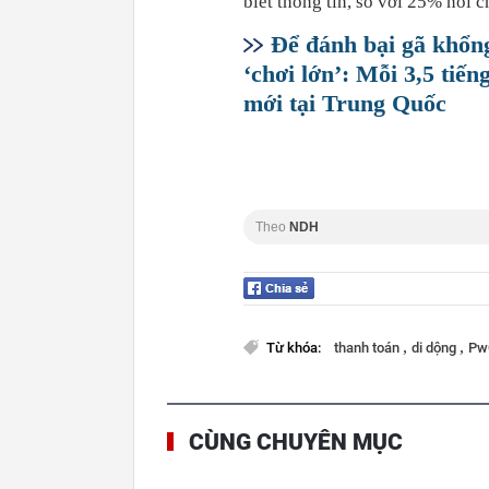
biết thông tin, so với 25% nói 
Để đánh bại gã khổng
‘chơi lớn’: Mỗi 3,5 tiế
mới tại Trung Quốc
Theo
NDH
,
,
Từ khóa:
thanh toán
di dộng
P
CÙNG CHUYÊN MỤC