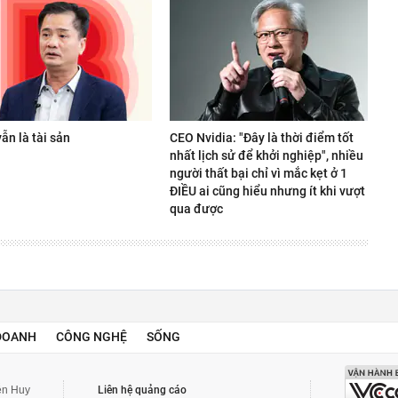
ẫn là tài sản
CEO Nvidia: "Đây là thời điểm tốt
nhất lịch sử để khởi nghiệp", nhiều
người thất bại chỉ vì mắc kẹt ở 1
ĐIỀU ai cũng hiểu nhưng ít khi vượt
qua được
DOANH
CÔNG NGHỆ
SỐNG
yễn Huy
Liên hệ quảng cáo