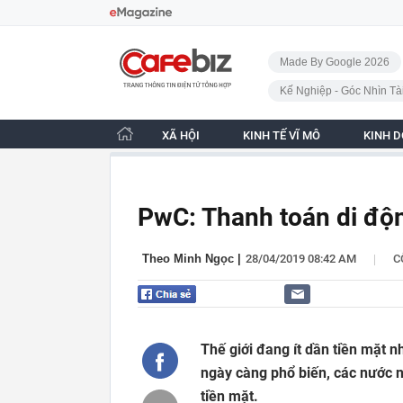
Bỏ qua điều hướng
CafeBiz - Trang chủ
Made By Google 2026
Kế Nghiệp - Góc Nhìn Tà
XÃ HỘI
KINH TẾ VĨ MÔ
KINH 
PwC: Thanh toán di độn
|
Theo Minh Ngọc
|
28/04/2019 08:42 AM
C
Thế giới đang ít dần tiền mặt n
ngày càng phổ biến, các nước 
tiền mặt.