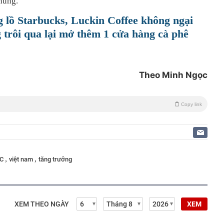
chung.
 lồ Starbucks, Luckin Coffee không ngại
ng trôi qua lại mở thêm 1 cửa hàng cà phê
Theo Minh Ngọc
Copy link
,
,
wC
việt nam
tăng trưởng
XEM THEO NGÀY
XEM