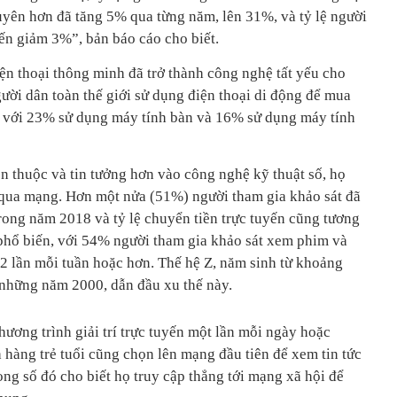
yên hơn đã tăng 5% qua từng năm, lên 31%, và tỷ lệ người
ến giảm 3%”, bản báo cáo cho biết.
ện thoại thông minh đã trở thành công nghệ tất yếu cho
ười dân toàn thế giới sử dụng điện thoại di động để mua
so với 23% sử dụng máy tính bàn và 16% sử dụng máy tính
n thuộc và tin tưởng hơn vào công nghệ kỹ thuật số, họ
 qua mạng. Hơn một nửa (51%) người tham gia khảo sát đã
rong năm 2018 và tỷ lệ chuyển tiền trực tuyến cũng tương
phổ biến, với 54% người tham gia khảo sát xem phim và
 2 lần mỗi tuần hoặc hơn. Thế hệ Z, năm sinh từ khoảng
những năm 2000, dẫn đầu xu thế này.
ương trình giải trí trực tuyến một lần mỗi ngày hoặc
hàng trẻ tuổi cũng chọn lên mạng đầu tiên để xem tin tức
ong số đó cho biết họ truy cập thẳng tới mạng xã hội để