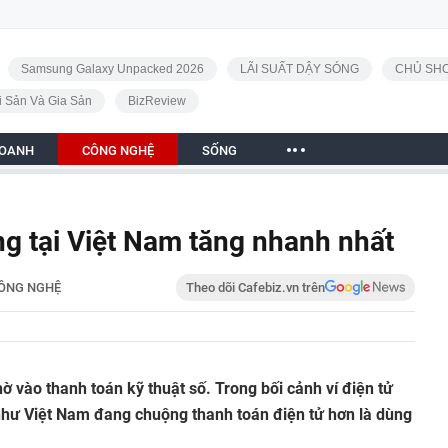
Samsung Galaxy Unpacked 2026
LÃI SUẤT DẬY SÓNG
CHỦ SHO
i Sản Và Gia Sản
BizReview
DOANH
CÔNG NGHỆ
SỐNG
g tại Việt Nam tăng nhanh nhất
ÔNG NGHỆ
Theo dõi Cafebiz.vn trên
hờ vào thanh toán kỹ thuật số. Trong bối cảnh ví điện tử
như Việt Nam đang chuộng thanh toán điện tử hơn là dùng