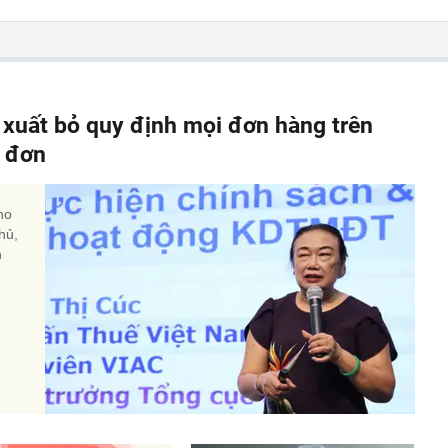
 xuất bỏ quy định mọi đơn hàng trên
a đơn
ho
hủ,
h