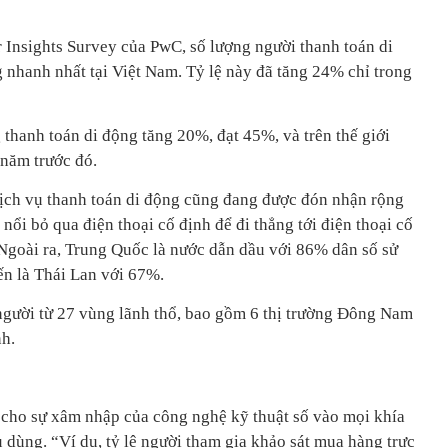
Insights Survey của PwC, số lượng người thanh toán di
 nhanh nhất tại Việt Nam. Tỷ lệ này đã tăng 24% chỉ trong
thanh toán di động tăng 20%, đạt 45%, và trên thế giới
năm trước đó.
dịch vụ thanh toán di động cũng đang được đón nhận rộng
i nổi bỏ qua điện thoại cố định để đi thẳng tới điện thoại cố
 Ngoài ra, Trung Quốc là nước dẫn dầu với 86% dân số sử
ến là Thái Lan với 67%.
người từ 27 vùng lãnh thổ, bao gồm 6 thị trường Đông Nam
nh.
 cho sự xâm nhập của công nghệ kỹ thuật số vào mọi khía
 dùng. “Ví dụ, tỷ lệ người tham gia khảo sát mua hàng trực