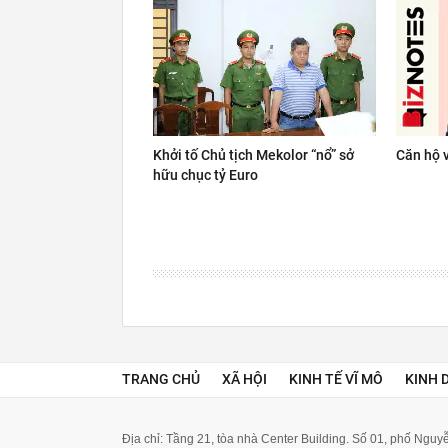
Khởi tố Chủ tịch Mekolor “nổ” sở
Căn hộ v
hữu chục tỷ Euro
TRANG CHỦ
XÃ HỘI
KINH TẾ VĨ MÔ
KINH 
Địa chỉ: Tầng 21, tòa nhà Center Building. Số 01, phố Ngu