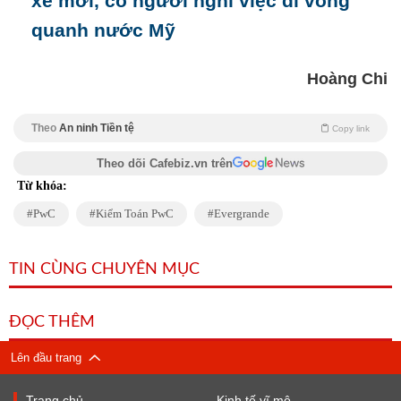
xe mới, có người nghỉ việc đi vòng
quanh nước Mỹ
Hoàng Chi
Theo
An ninh Tiền tệ
Copy link
Theo dõi Cafebiz.vn trên
Từ khóa:
PwC
Kiểm Toán PwC
Evergrande
TIN CÙNG CHUYÊN MỤC
ĐỌC THÊM
Lên đầu trang
Trang chủ
Kinh tế vĩ mô