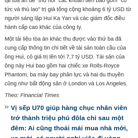
tại tòa án để "thu hồi" các khoản tiền bao gồm "cổ
tức và thù lao" trị giá tổng cộng khoảng 6 tỷ USD từ
người sáng lập Hui Ka Yan và các giám đốc điều
hành cấp cao khác của công ty.
Một tài liệu tòa án khác thu được vào thứ ba đã
cung cấp thông tin chi tiết về tài sản toàn cầu của
ông Hui, có giá trị lên tới 7,7 tỷ USD. Tài sản của
ông này Hui bao gồm hai chiếc xe Rolls-Royce
Phantom, ba máy bay phản lực và hai du thuyền
cũng như bất động sản ở London và Los Angeles.
Theo: Financial Times
Vị sếp U70 giúp hàng chục nhân viên
trở thành triệu phú đôla chỉ sau một
đêm: Ai cũng thoải mái mua nhà mới,