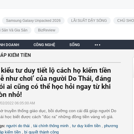
Samsung Galaxy Unpacked 2026
LÃI SUẤT DẬY SÓNG
CHỦ SHO
i Sản Và Gia Sản
BizReview
INH DOANH
CÔNG NGHỆ
SỐNG
ÁP KIẾM TIỀN
 kiểu tư duy tiết lộ cách họ kiếm tiền
dễ như chơi’ của người Do Thái, đáng
ói ai cũng có thể học hỏi ngay từ khi
òn nhỏ!
/02/2022 06:05:00 AM
ờ truyền thống giáo dục, bồi dưỡng con cái đã giúp người Do
ái học biết được cách "đúc ra" những đồng tiền vàng vô giá.
,
,
,
gs:
người do thái
tài chính thông minh
tư duy kiếm tiền
phương
,
áp kiếm tiền
bí quyết thành công