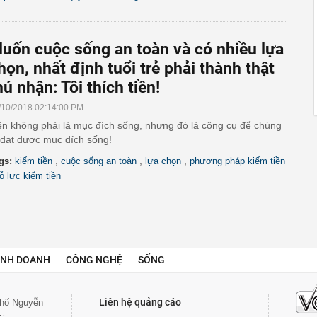
uốn cuộc sống an toàn và có nhiều lựa
họn, nhất định tuổi trẻ phải thành thật
hú nhận: Tôi thích tiền!
/10/2018 02:14:00 PM
ền không phải là mục đích sống, nhưng đó là công cụ để chúng
 đạt được mục đích sống!
,
,
,
gs:
kiếm tiền
cuộc sống an toàn
lựa chọn
phương pháp kiếm tiền
ỗ lực kiếm tiền
INH DOANH
CÔNG NGHỆ
SỐNG
Liên hệ quảng cáo
 phố Nguyễn