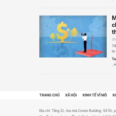
M
c
t
26
Ti
ta
Ta
,
n
TRANG CHỦ
XÃ HỘI
KINH TẾ VĨ MÔ
K
Địa chỉ: Tầng 21, tòa nhà Center Building. Số 01,