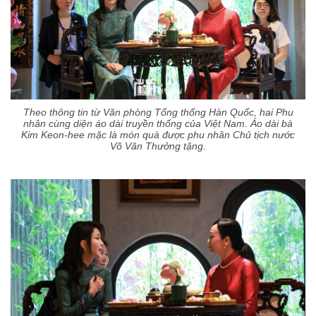
Theo thông tin từ Văn phòng Tổng thống Hàn Quốc, hai Phu
nhân cùng diện áo dài truyền thống của Việt Nam. Áo dài bà
Kim Keon-hee mặc là món quà được phu nhân Chủ tịch nước
Võ Văn Thưởng tặng.