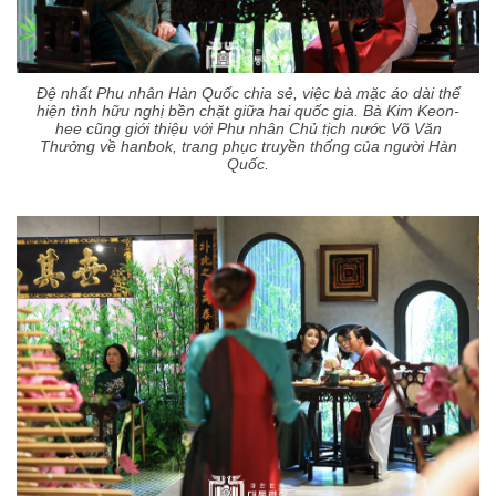
Đệ nhất Phu nhân Hàn Quốc chia sẻ, việc bà mặc áo dài thể
hiện tình hữu nghị bền chặt giữa hai quốc gia. Bà Kim Keon-
hee cũng giới thiệu với Phu nhân Chủ tịch nước Võ Văn
Thưởng về hanbok, trang phục truyền thống của người Hàn
Quốc.