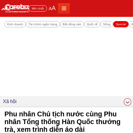
A
A
Đọc nhiều
Mới nhất
Kinh doanh
Tài chính ngân hàng
Bất động sản
Quốc tế
Sống
Special
X
Xã hội
Phu nhân Chủ tịch nước cùng Phu
nhân Tổng thống Hàn Quốc thưởng
trà, xem trình diễn áo dài