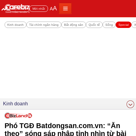
A
A
Đọc nhiều
Mới nhất
Kinh doanh
Tài chính ngân hàng
Bất động sản
Quốc tế
Sống
Special
X
Kinh doanh
Phó TGĐ Batdongsan.com.vn: “Ăn
theo” sóng sáp nhập tỉnh nhìn từ bài