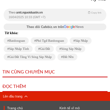
Theo
antt.nguoiduatin.vn
Copy link
16/04/2025 10:33 (GMT +7)
Theo dõi Cafebiz.vn trên
Từ khóa:
Batdongsan
Phó Tgđ Batdongsan
Sáp Nhập
Sáp Nhập Tỉnh
Giá Đất
Sóng Sáp Nhập
Giá Đất Tăng Vì Sóng Sáp Nhập
Đất Nền
TIN CÙNG CHUYÊN MỤC
ĐỌC THÊM
Lên đầu trang
Trang chủ
Kinh tế vĩ mô