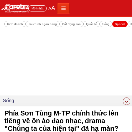
A
A
Đọc nhiều
Mới nhất
Kinh doanh
Tài chính ngân hàng
Bất động sản
Quốc tế
Sống
Special
X
Sống
Phía Sơn Tùng M-TP chính thức lên
tiếng về ồn ào đạo nhạc, drama
"Chúng ta của hiện tại" đã hạ màn?