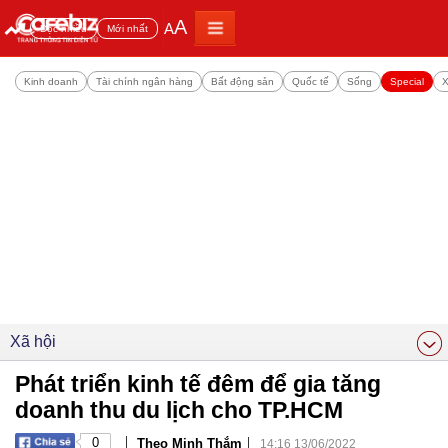
A
A
Đọc nhiều
Mới nhất
Kinh doanh
Tài chính ngân hàng
Bất động sản
Quốc tế
Sống
Special
X
Xã hội
Phát triển kinh tế đêm để gia tăng
doanh thu du lịch cho TP.HCM
|
|
0
Theo Minh Thắm
14:16 13/06/2022