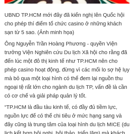
UBND TP.HCM mới đây đã kiến nghị lên Quốc hội
cho phép thí điểm tổ chức casino ở những khách
sạn từ 5 sao. (Ảnh minh họa)
Ông Nguyễn Trần Hoàng Phương - quyền Viện
trưởng Viện Nghiên cứu Du lịch Xã hội cho rằng đã
đến lúc một đô thị kinh tế như TP.HCM nên cho
phép casino hoạt động, đừng vì các mối lo sợ hệ lụy
mà bỏ qua một loại hình có thể đem lại nguồn thu
ngoại tệ rất lớn cho ngành du lịch TP, vấn đề là cần
có cơ chế và giải pháp quản lý tốt.
“TP.HCM là đầu tàu kinh tế, có đầy đủ tiềm lực,
nguồn lực để có thể chi tiêu ở mức hạng sang và
đây cũng là trung tâm của loại hình du lịch MICE (du
lịch kết hợp hội nghị, hội thảo, triển lãm) mà khách