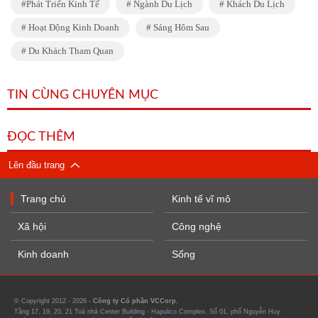
Phát Triển Kinh Tế
Ngành Du Lịch
Khách Du Lịch
Hoạt Động Kinh Doanh
Sáng Hôm Sau
Du Khách Tham Quan
TIN CÙNG CHUYÊN MỤC
ĐỌC THÊM
Lên đầu trang
Trang chủ
Kinh tế vĩ mô
Xã hội
Công nghệ
Kinh doanh
Sống
© Copyright 2012 - 2026 -
Công ty Cổ phần VCCorp.
Tầng 17, 19, 20, 21 Toà nhà Center Building - Hapulico Complex, Số 01, phố Nguyễn Huy