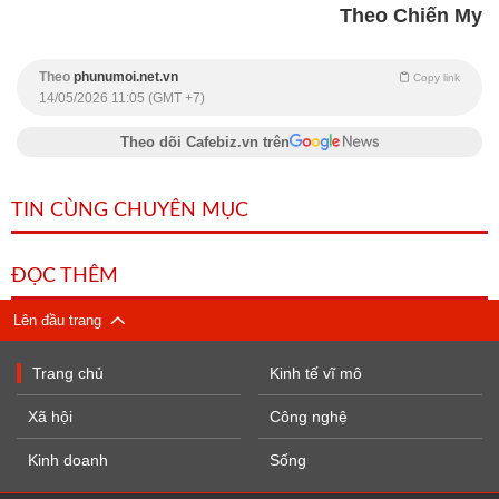
Theo Chiến My
Theo
phunumoi.net.vn
Copy link
14/05/2026 11:05 (GMT +7)
Theo dõi Cafebiz.vn trên
TIN CÙNG CHUYÊN MỤC
ĐỌC THÊM
Lên đầu trang
Trang chủ
Kinh tế vĩ mô
Xã hội
Công nghệ
Kinh doanh
Sống