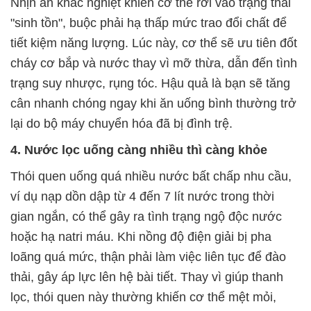
Nhịn ăn khắc nghiệt khiến cơ thể rơi vào trạng thái
"sinh tồn", buộc phải hạ thấp mức trao đổi chất để
tiết kiệm năng lượng. Lúc này, cơ thể sẽ ưu tiên đốt
cháy cơ bắp và nước thay vì mỡ thừa, dẫn đến tình
trạng suy nhược, rụng tóc. Hậu quả là bạn sẽ tăng
cân nhanh chóng ngay khi ăn uống bình thường trở
lại do bộ máy chuyển hóa đã bị đình trệ.
4. Nước lọc uống càng nhiều thì càng khỏe
Thói quen uống quá nhiều nước bất chấp nhu cầu,
ví dụ nạp dồn dập từ 4 đến 7 lít nước trong thời
gian ngắn, có thể gây ra tình trạng ngộ độc nước
hoặc hạ natri máu. Khi nồng độ điện giải bị pha
loãng quá mức, thận phải làm việc liên tục để đào
thải, gây áp lực lên hệ bài tiết. Thay vì giúp thanh
lọc, thói quen này thường khiến cơ thể mệt mỏi,