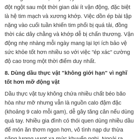
đột ngột sau một thời gian dài ít vận động, đặc biệt
là hệ tim mạch và xương khớp. Việc dồn ép bài tập
nặng vào cuối tuần khiến tim phổi bị quá tải, đồng
thời các dây chằng và khớp dễ bị chấn thương. Vận
động nhẹ nhàng mỗi ngày mang lại lợi ích bảo vệ
sức khỏe tốt hơn nhiều so với việc "ép xác" cường
độ cao trong một thời điểm duy nhất.
8. Dùng dầu thực vật "không giới hạn" vì nghĩ
tốt hơn mỡ động vật
Dầu thực vật tuy không chứa nhiều chất béo bão
hòa như mỡ nhưng vẫn là nguồn calo đậm đặc
(khoảng 9 calo mỗi gam), dễ gây tăng cân nếu dùng
quá tay. Nhiều gia đình có thói quen dùng nhiều dầu
để món ăn thơm ngon hơn, vô tình nạp dư thừa
năng lượng vượt xa mức khuyến nghị. Ngoài ra,