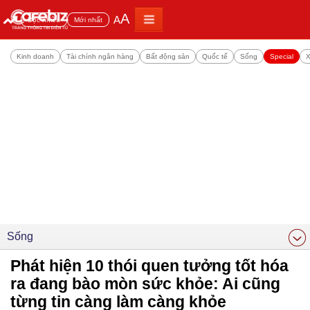
A
A
Đọc nhiều
Mới nhất
Kinh doanh
Tài chính ngân hàng
Bất động sản
Quốc tế
Sống
Special
X
Sống
Phát hiện 10 thói quen tưởng tốt hóa
ra đang bào mòn sức khỏe: Ai cũng
từng tin càng làm càng khỏe