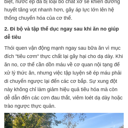
biệt, nước ép đã bị loại bỏ chất xơ sẽ khiến đường
huyết tăng vọt nhanh hơn, gây áp lực lớn lên hệ
thống chuyển hóa của cơ thể.
2. Đi bộ và tập thể dục ngay sau khi ăn no giúp
dễ tiêu
Thói quen vận động mạnh ngay sau bữa ăn vì mục
đích "tiêu cơm" thực chất lại gây hại cho dạ dày. Khi
ăn no, cơ thể cần dồn máu về cơ quan nội tạng để
xử lý thức ăn, nhưng việc tập luyện sẽ ép máu phải
di chuyển ngược lại đến các cơ bắp. Sự xung đột
này không chỉ làm giảm hiệu quả tiêu hóa mà còn
dễ dẫn đến các cơn đau thắt, viêm loét dạ dày hoặc
trào ngược thực quản.