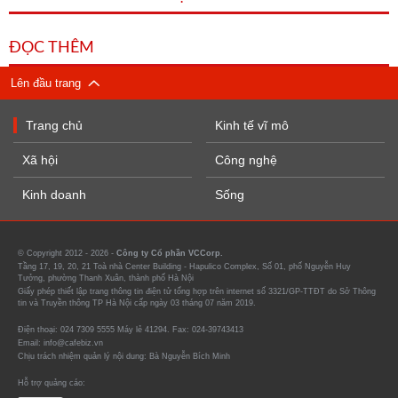
ĐỌC THÊM
Lên đầu trang
Trang chủ
Kinh tế vĩ mô
Xã hội
Công nghệ
Kinh doanh
Sống
© Copyright 2012 - 2026 -
Công ty Cổ phần VCCorp.
Tầng 17, 19, 20, 21 Toà nhà Center Building - Hapulico Complex, Số 01, phố Nguyễn Huy
Tưởng, phường Thanh Xuân, thành phố Hà Nội
Giấy phép thiết lập trang thông tin điện tử tổng hợp trên internet số 3321/GP-TTĐT do Sở Thông
tin và Truyền thông TP Hà Nội cấp ngày 03 tháng 07 năm 2019.
Điện thoại: 024 7309 5555 Máy lẻ 41294. Fax: 024-39743413
Email: info@cafebiz.vn
Chịu trách nhiệm quản lý nội dung: Bà Nguyễn Bích Minh
Hỗ trợ quảng cáo: