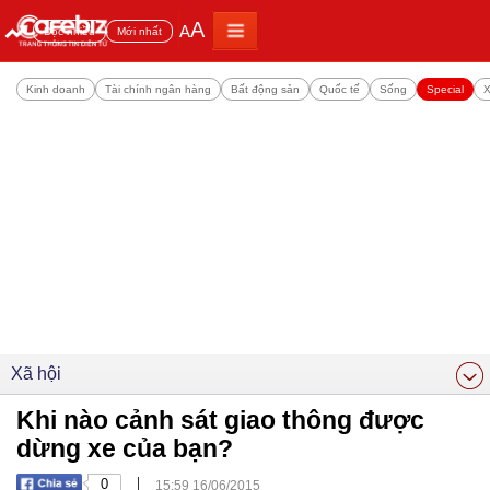
A
A
Đọc nhiều
Mới nhất
Kinh doanh
Tài chính ngân hàng
Bất động sản
Quốc tế
Sống
Special
X
Xã hội
Khi nào cảnh sát giao thông được
dừng xe của bạn?
|
0
15:59 16/06/2015