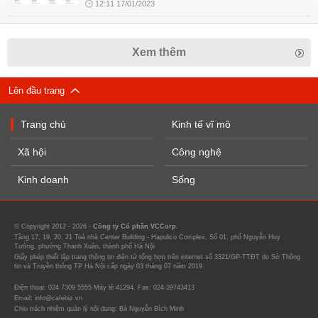
12:11 17/01/2023
Xem thêm
Lên đầu trang
Trang chủ
Kinh tế vĩ mô
Xã hội
Công nghệ
Kinh doanh
Sống
© Copyright 2012 - 2026 -
Công ty Cổ phần VCCorp.
Tầng 17, 19, 20, 21 Toà nhà Center Building - Hapulico Complex, Số 01, phố Nguyễn Huy
Tưởng, phường Thanh Xuân, thành phố Hà Nội
Giấy phép thiết lập trang thông tin điện tử tổng hợp trên internet số 3321/GP-TTĐT do Sở Thông
tin và Truyền thông TP Hà Nội cấp ngày 03 tháng 07 năm 2019.
Điện thoại: 024 7309 5555 Máy lẻ 41294. Fax: 024-39743413
Email: info@cafebiz.vn
Chịu trách nhiệm quản lý nội dung: Bà Nguyễn Bích Minh