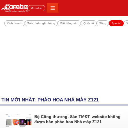
Đọc nhiều
Mới nhất
Kinh doanh
Tài chính ngân hàng
Bất động sản
Quốc tế
Sống
Special
X
TIN MỚI NHẤT: PHÁO HOA NHÀ MÁY Z121
Bộ Công thương: Sàn TMĐT, website không
được bán pháo hoa Nhà máy Z121