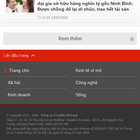
đại gia sở hữu hàng nghìn tỷ gốc Ninh Bình:
Được chồng để lại di chúc, trao hết tài sản
11:15 13/02/2022
Xem thêm
Lên đầu trang
Trang chủ
Kinh tế vĩ mô
Xã hội
Công nghệ
Kinh doanh
Sống
© Copyright 2012 - 2026 -
Công ty Cổ phần VCCorp.
Tầng 17, 19, 20, 21 Toà nhà Center Building - Hapulico Complex, Số 01, phố Nguyễn Huy
Tưởng, phường Thanh Xuân, thành phố Hà Nội
Giấy phép thiết lập trang thông tin điện tử tổng hợp trên internet số 3321/GP-TTĐT do Sở Thông
tin và Truyền thông TP Hà Nội cấp ngày 03 tháng 07 năm 2019.