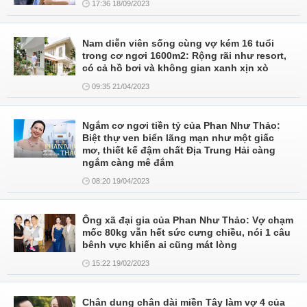
17:36 18/09/2023
Nam diễn viên sống cùng vợ kém 16 tuổi
trong cơ ngơi 1600m2: Rộng rãi như resort,
có cả hồ bơi và không gian xanh xịn xò
09:35 21/04/2023
Ngắm cơ ngơi tiền tỷ của Phan Như Thảo:
Biệt thự ven biển lãng mạn như một giấc
mơ, thiết kế đậm chất Địa Trung Hải càng
ngắm càng mê đắm
08:20 19/04/2023
Ông xã đại gia của Phan Như Thảo: Vợ chạm
mốc 80kg vẫn hết sức cưng chiều, nói 1 câu
bênh vực khiến ai cũng mát lòng
15:22 19/02/2023
Chân dung chân dài miền Tây làm vợ 4 của