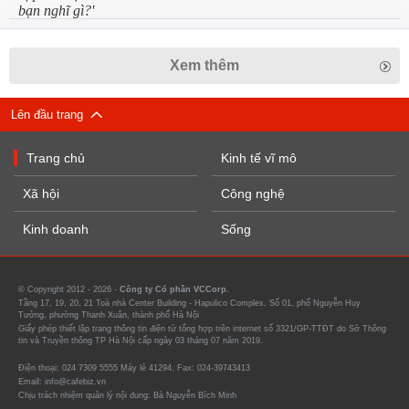
Xem thêm
Lên đầu trang
Trang chủ
Kinh tế vĩ mô
Xã hội
Công nghệ
Kinh doanh
Sống
© Copyright 2012 - 2026 -
Công ty Cổ phần VCCorp.
Tầng 17, 19, 20, 21 Toà nhà Center Building - Hapulico Complex, Số 01, phố Nguyễn Huy
Tưởng, phường Thanh Xuân, thành phố Hà Nội
Giấy phép thiết lập trang thông tin điện tử tổng hợp trên internet số 3321/GP-TTĐT do Sở Thông
tin và Truyền thông TP Hà Nội cấp ngày 03 tháng 07 năm 2019.
Điện thoại: 024 7309 5555 Máy lẻ 41294. Fax: 024-39743413
Email: info@cafebiz.vn
Chịu trách nhiệm quản lý nội dung: Bà Nguyễn Bích Minh