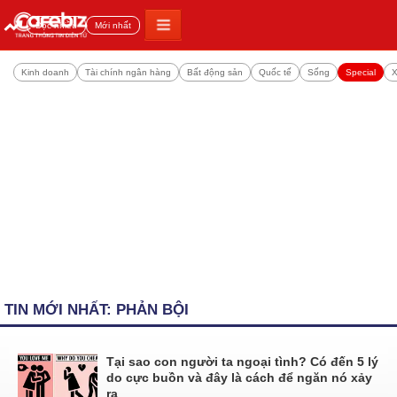
Đọc nhiều
Mới nhất
Kinh doanh
Tài chính ngân hàng
Bất động sản
Quốc tế
Sống
Special
X
TIN MỚI NHẤT: PHẢN BỘI
Tại sao con người ta ngoại tình? Có đến 5 lý
do cực buồn và đây là cách để ngăn nó xảy
ra