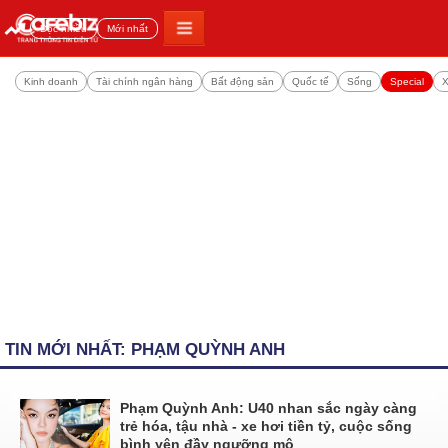
Đọc nhiều
Mới nhất
Kinh doanh
Tài chính ngân hàng
Bất động sản
Quốc tế
Sống
Special
X
TIN MỚI NHẤT: PHẠM QUỲNH ANH
Phạm Quỳnh Anh: U40 nhan sắc ngày càng
trẻ hóa, tậu nhà - xe hơi tiền tỷ, cuộc sống
bình yên đầy ngưỡng mộ