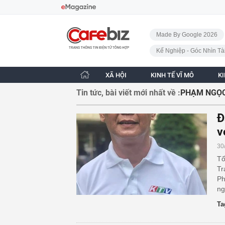
Bỏ qua điều hướng
CafeBiz - Trang chủ
Made By Google 2026
Kế Nghiệp - Góc Nhìn Tà
XÃ HỘI
KINH TẾ VĨ MÔ
K
Tin tức, bài viết mới nhất về :
PHẠM NGỌ
Đ
v
30
Tố
Tr
Ph
ng
Ta