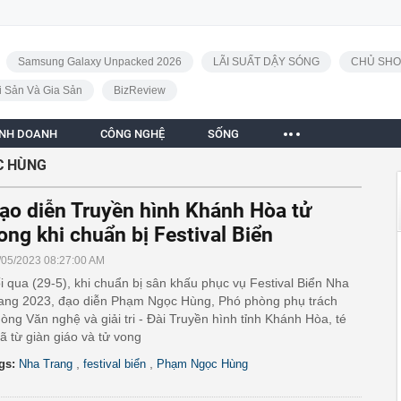
Samsung Galaxy Unpacked 2026
LÃI SUẤT DẬY SÓNG
CHỦ SHO
i Sản Và Gia Sản
BizReview
INH DOANH
CÔNG NGHỆ
SỐNG
C HÙNG
ạo diễn Truyền hình Khánh Hòa tử
ong khi chuẩn bị Festival Biển
/05/2023 08:27:00 AM
i qua (29-5), khi chuẩn bị sân khấu phục vụ Festival Biển Nha
ang 2023, đạo diễn Phạm Ngọc Hùng, Phó phòng phụ trách
òng Văn nghệ và giải tri - Đài Truyền hình tỉnh Khánh Hòa, té
ã từ giàn giáo và tử vong
,
,
gs:
Nha Trang
festival biển
Phạm Ngọc Hùng