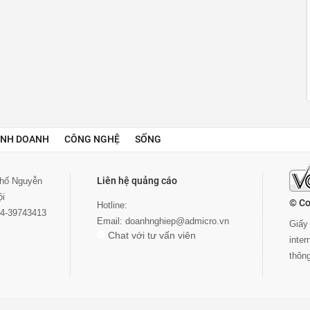
INH DOANH
CÔNG NGHỆ
SỐNG
Liên hệ quảng cáo
 phố Nguyễn
ội
© Co
Hotline:
024-39743413
Email:
doanhnghiep@admicro.vn
Giấy 
Chat với tư vấn viên
inte
thôn