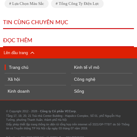
Lựa Chọn Màu Sắc
Tổng Công Ty Điện Lực
TIN CÙNG CHUYÊN MỤC
ĐỌC THÊM
Lên đầu trang
Trang chủ
Kinh tế vĩ mô
Xã hội
Công nghệ
Kinh doanh
Sống
© Copyright 2012 - 2026 -
Công ty Cổ phần VCCorp.
Tầng 17, 19, 20, 21 Toà nhà Center Building - Hapulico Complex, Số 01, phố Nguyễn Huy
Tưởng, phường Thanh Xuân, thành phố Hà Nội
Giấy phép thiết lập trang thông tin điện tử tổng hợp trên internet số 3321/GP-TTĐT do Sở Thông
tin và Truyền thông TP Hà Nội cấp ngày 03 tháng 07 năm 2019.