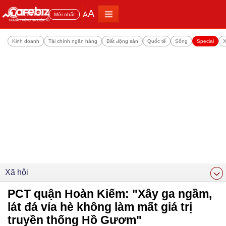
A
A
Đọc nhiều
Mới nhất
Kinh doanh
Tài chính ngân hàng
Bất động sản
Quốc tế
Sống
Special
X
Xã hội
PCT quận Hoàn Kiếm: "Xây ga ngầm,
lát đá vỉa hè không làm mất giá trị
truyền thống Hồ Gươm"