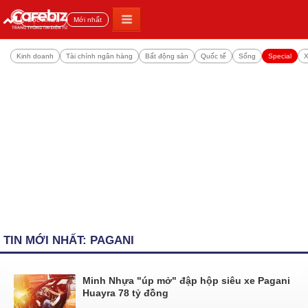
Đọc nhiều
Mới nhất
Kinh doanh
Tài chính ngân hàng
Bất động sản
Quốc tế
Sống
Special
X
TIN MỚI NHẤT: PAGANI
Minh Nhựa "úp mở" đập hộp siêu xe Pagani
Huayra 78 tỷ đồng