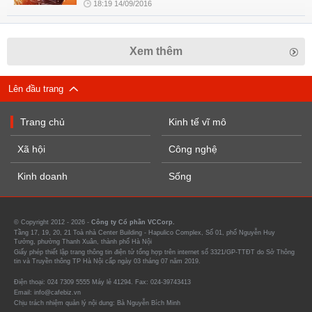
18:19 14/09/2016
Xem thêm
Lên đầu trang
Trang chủ
Kinh tế vĩ mô
Xã hội
Công nghệ
Kinh doanh
Sống
© Copyright 2012 - 2026 -
Công ty Cổ phần VCCorp.
Tầng 17, 19, 20, 21 Toà nhà Center Building - Hapulico Complex, Số 01, phố Nguyễn Huy
Tưởng, phường Thanh Xuân, thành phố Hà Nội
Giấy phép thiết lập trang thông tin điện tử tổng hợp trên internet số 3321/GP-TTĐT do Sở Thông
tin và Truyền thông TP Hà Nội cấp ngày 03 tháng 07 năm 2019.
Điện thoại: 024 7309 5555 Máy lẻ 41294. Fax: 024-39743413
Email: info@cafebiz.vn
Chịu trách nhiệm quản lý nội dung: Bà Nguyễn Bích Minh