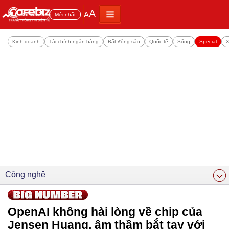
A
A
Đọc nhiều
Mới nhất
Kinh doanh
Tài chính ngân hàng
Bất động sản
Quốc tế
Sống
Special
X
Công nghệ
OpenAI không hài lòng về chip của
Jensen Huang, âm thầm bắt tay với