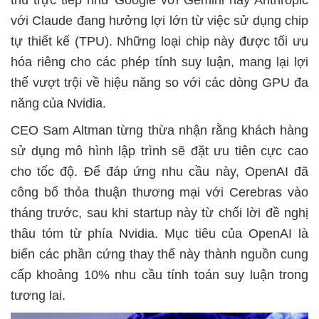
thủ trực tiếp như Google với Gemini hay Anthropic
với Claude đang hưởng lợi lớn từ việc sử dụng chip
tự thiết kế (TPU). Những loại chip này được tối ưu
hóa riêng cho các phép tính suy luận, mang lại lợi
thế vượt trội về hiệu năng so với các dòng GPU đa
năng của Nvidia.
CEO Sam Altman từng thừa nhận rằng khách hàng
sử dụng mô hình lập trình sẽ đặt ưu tiên cực cao
cho tốc độ. Để đáp ứng nhu cầu này, OpenAI đã
công bố thỏa thuận thương mại với Cerebras vào
tháng trước, sau khi startup này từ chối lời đề nghị
thâu tóm từ phía Nvidia. Mục tiêu của OpenAI là
biến các phần cứng thay thế này thành nguồn cung
cấp khoảng 10% nhu cầu tính toán suy luận trong
tương lai.