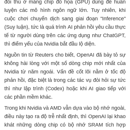
đối thủ ở mảng chip đồ họa (GPU) dùng để huấn
luyện các mô hình ngôn ngữ lớn. Tuy nhiên, khi
cuộc chơi chuyển dịch sang giai đoạn "Inference"
(Suy luận), tức là quá trình AI phản hồi yêu cầu thực
tế từ người dùng trên các ứng dụng như ChatGPT,
thì điểm yếu của Nvidia bắt đầu lộ diện.
Nguồn tin từ Reuters cho biết, OpenAI đã bày tỏ sự
không hài lòng với một số dòng chip mới nhất của
Nvidia từ năm ngoái. Vấn đề cốt lõi nằm ở tốc độ
phản hồi, đặc biệt là trong các tác vụ đòi hỏi sự tức
thì như lập trình (Codex) hoặc khi AI giao tiếp với
các phần mềm khác.
Trong khi Nvidia và AMD vẫn dựa vào bộ nhớ ngoài,
điều này tạo ra độ trễ nhất định, thì OpenAI lại khao
khát những dòng chip có bộ nhớ SRAM tích hợp