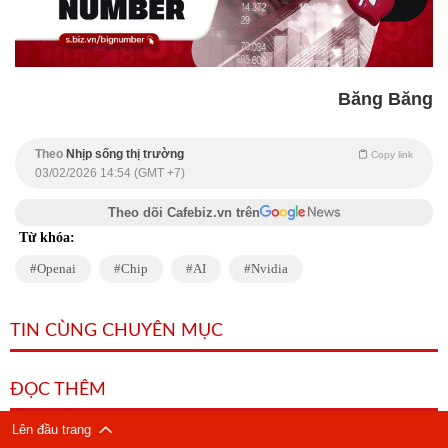
Băng Băng
Theo
Nhịp sống thị trường
Copy link
03/02/2026 14:54 (GMT +7)
Theo dõi Cafebiz.vn trên
Từ khóa:
Openai
Chip
AI
Nvidia
TIN CÙNG CHUYÊN MỤC
ĐỌC THÊM
Lên đầu trang