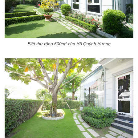
Biệt thự rộng 600m² của Hồ Quỳnh Hương