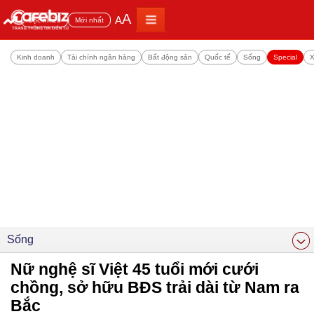
A
A
Đọc nhiều
Mới nhất
Kinh doanh
Tài chính ngân hàng
Bất động sản
Quốc tế
Sống
Special
X
Sống
Nữ nghệ sĩ Việt 45 tuổi mới cưới
chồng, sở hữu BĐS trải dài từ Nam ra
Bắc