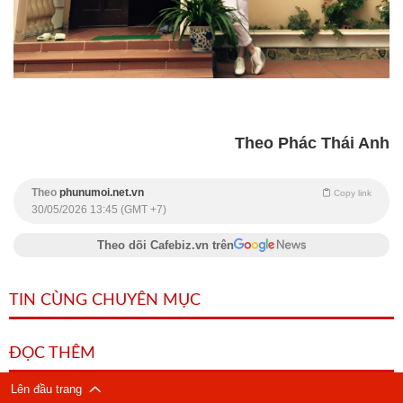
Theo Phác Thái Anh
Theo
phunumoi.net.vn
Copy link
30/05/2026 13:45 (GMT +7)
Theo dõi Cafebiz.vn trên
TIN CÙNG CHUYÊN MỤC
ĐỌC THÊM
Lên đầu trang