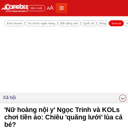
A
A
Đọc nhiều
Mới nhất
Kinh doanh
Tài chính ngân hàng
Bất động sản
Quốc tế
Sống
Special
X
Xã hội
'Nữ hoàng nội y' Ngọc Trinh và KOLs
chơi tiền ảo: Chiêu 'quăng lưới’ lùa cá
bé?