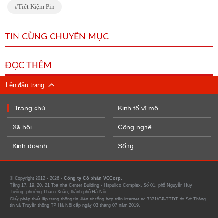
Tiết Kiệm Pin
TIN CÙNG CHUYÊN MỤC
ĐỌC THÊM
Lên đầu trang
Trang chủ
Kinh tế vĩ mô
Xã hội
Công nghệ
Kinh doanh
Sống
© Copyright 2012 - 2026 -
Công ty Cổ phần VCCorp.
Tầng 17, 19, 20, 21 Toà nhà Center Building - Hapulico Complex, Số 01, phố Nguyễn Huy
Tưởng, phường Thanh Xuân, thành phố Hà Nội
Giấy phép thiết lập trang thông tin điện tử tổng hợp trên internet số 3321/GP-TTĐT do Sở Thông
tin và Truyền thông TP Hà Nội cấp ngày 03 tháng 07 năm 2019.