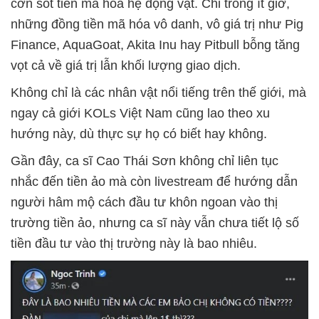
cơn sốt tiền mã hóa hệ động vật. Chỉ trong ít giờ,
những đồng tiền mã hóa vô danh, vô giá trị như Pig
Finance, AquaGoat, Akita Inu hay Pitbull bỗng tăng
vọt cả về giá trị lẫn khối lượng giao dịch.
Không chỉ là các nhân vật nổi tiếng trên thế giới, mà
ngay cả giới KOLs Việt Nam cũng lao theo xu
hướng này, dù thực sự họ có biết hay không.
Gần đây, ca sĩ Cao Thái Sơn không chỉ liên tục
nhắc đến tiền ảo mà còn livestream để hướng dẫn
người hâm mộ cách đầu tư khôn ngoan vào thị
trường tiền ảo, nhưng ca sĩ này vẫn chưa tiết lộ số
tiền đầu tư vào thị trường này là bao nhiêu.