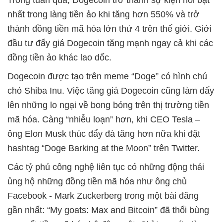
Trong tuần qua, Dogecoin trở thành sự kiện nổi bật
nhất trong làng tiền ảo khi tăng hơn 550% và trở
thành đồng tiền mã hóa lớn thứ 4 trên thế giới. Giới
đầu tư đẩy giá Dogecoin tăng mạnh ngay cả khi các
đồng tiền ảo khác lao dốc.
Dogecoin được tạo trên meme “Doge” có hình chú
chó Shiba Inu. Việc tăng giá Dogecoin cũng làm dấy
lên những lo ngại về bong bóng trên thị trường tiền
mã hóa. Càng “nhiễu loạn” hơn, khi CEO Tesla –
ông Elon Musk thúc đẩy đà tăng hơn nữa khi đặt
hashtag “Doge Barking at the Moon” trên Twitter.
Các tỷ phú công nghệ liên tục có những động thái
ủng hộ những đồng tiền mã hóa như ông chủ
Facebook - Mark Zuckerberg trong một bài đăng
gần nhất: “My goats: Max and Bitcoin” đã thổi bùng