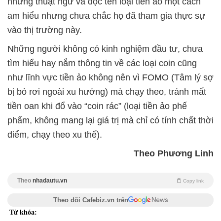
những thuật ngữ và đọc tên loại tiền ảo một cách
am hiểu nhưng chưa chắc họ đã tham gia thực sự
vào thị trường này.
Những người không có kinh nghiệm đầu tư, chưa
tìm hiểu hay nắm thông tin về các loại coin cũng
như lĩnh vực tiền ảo không nên vì FOMO (Tâm lý sợ
bị bỏ rơi ngoài xu hướng) mà chạy theo, tránh mất
tiền oan khi đổ vào “coin rác” (loại tiền ảo phế
phẩm, không mang lại giá trị mà chỉ có tính chất thời
điểm, chạy theo xu thế).
Theo Phương Linh
Theo
nhadautu.vn
Copy link
Theo dõi Cafebiz.vn trên
Từ khóa: