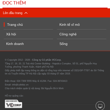
ĐỌC THÊM
Lên đầu trang
Trang chủ
Kinh tế vĩ mô
Xã hội
Công nghệ
Kinh doanh
Sống
© Copyright 2012 - 2026 -
Công ty Cổ phần VCCorp.
Tầng 17, 19, 20, 21 Toà nhà Center Building - Hapulico Complex, Số 01, phố Nguyễn Huy
Tưởng, phường Thanh Xuân, thành phố Hà Nội
Giấy phép thiết lập trang thông tin điện tử tổng hợp trên internet số 3321/GP-TTĐT do Sở Thông
tin và Truyền thông TP Hà Nội cấp ngày 03 tháng 07 năm 2019.
Điện thoại: 024 7309 5555 Máy lẻ 41294. Fax: 024-39743413
Email: info@cafebiz.vn
Chịu trách nhiệm quản lý nội dung: Bà Nguyễn Bích Minh
Hỗ trợ quảng cáo: