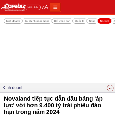
A
A
Đọc nhiều
Mới nhất
Kinh doanh
Tài chính ngân hàng
Bất động sản
Quốc tế
Sống
Special
X
Kinh doanh
Novaland tiếp tục dẫn đầu bảng 'áp
lực' với hơn 9.400 tỷ trái phiếu đáo
hạn trong năm 2024