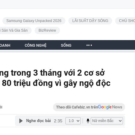
Samsung Galaxy Unpacked 2026
LÃI SUẤT DẬY SÓNG
CHỦ SHO
i Sản Và Gia Sản
BizReview
DOANH
CÔNG NGHỆ
SỐNG
ng trong 3 tháng với 2 cơ sở
 80 triệu đồng vì gây ngộ độc
ỘI
Theo dõi Cafebiz.vn trên
2:35
Nghe đọc bài