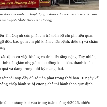
u đồng và đình chỉ hoạt động 3 tháng đối với hai cơ sở của tiệm
 mì Quỳnh (Ảnh: Báo Tiền Phong)
n Thị Quỳnh còn phải chi trả toàn bộ chi phí liên quan
ngộ độc, bao gồm chi phí khám chữa bệnh, điều trị và chăm
ởng.
ác định vụ việc không có tình tiết tăng nặng. Tuy nhiên,
 tình tiết giảm nhẹ gồm chủ động khai báo, thành khẩn
u quả và đang trong thời kỳ mang thai.
 sở phải nộp đầy đủ số tiền phạt trong thời hạn 10 ngày kể
hông chấp hành sẽ bị cưỡng chế thi hành theo quy định
ận địa phương khi vào trung tuần tháng 4/2026, nhiều