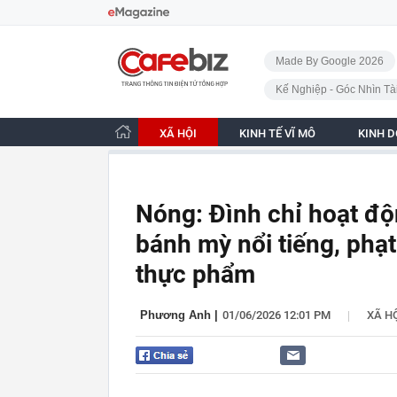
Bỏ qua điều hướng
CafeBiz - Trang chủ
Made By Google 2026
Kế Nghiệp - Góc Nhìn Tà
XÃ HỘI
KINH TẾ VĨ MÔ
KINH 
Nóng: Đình chỉ hoạt độ
bánh mỳ nổi tiếng, phạt
thực phẩm
|
Phương Anh
|
01/06/2026 12:01 PM
XÃ H