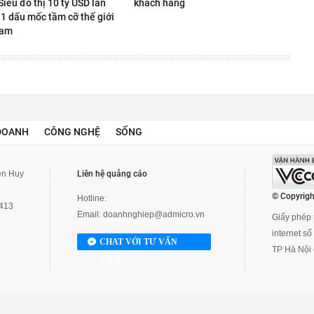
iêu đô thị 10 tỷ USD lần
khách hàng
 1 dấu mốc tầm cỡ thế giới
Nam
DOANH
CÔNG NGHỆ
SỐNG
yễn Huy
Liên hệ quảng cáo
© Copyrigh
Hotline:
3413
Email:
doanhnghiep@admicro.vn
Giấy phép t
internet s
CHAT VỚI TƯ VẤN
TP Hà Nội 
VIÊN