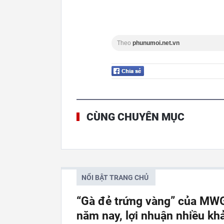
Theo
phunumoi.net.vn
CÙNG CHUYÊN MỤC
NỔI BẬT TRANG CHỦ
“Gà đẻ trứng vàng” của MWG
năm nay, lợi nhuận nhiều kh