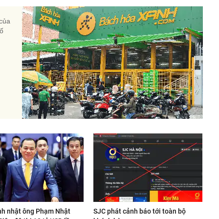
 của
ố
nh nhật ông Phạm Nhật
SJC phát cảnh báo tới toàn bộ