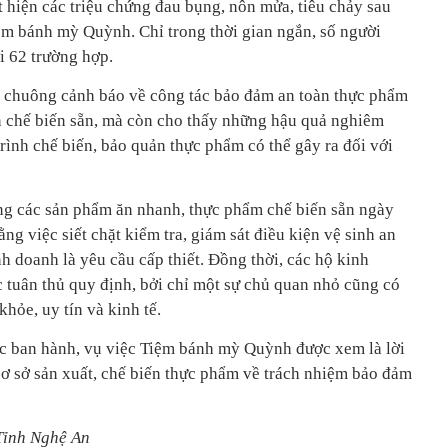
 hiện các triệu chứng đau bụng, nôn mửa, tiêu chảy sau
ệm bánh mỳ Quỳnh. Chỉ trong thời gian ngắn, số người
ới 62 trường hợp.
i chuông cảnh báo về công tác bảo đảm an toàn thực phẩm
ăn chế biến sẵn, mà còn cho thấy những hậu quả nghiêm
trình chế biến, bảo quản thực phẩm có thể gây ra đối với
ng các sản phẩm ăn nhanh, thực phẩm chế biến sẵn ngày
ng việc siết chặt kiểm tra, giám sát điều kiện vệ sinh an
nh doanh là yêu cầu cấp thiết. Đồng thời, các hộ kinh
 tuân thủ quy định, bởi chỉ một sự chủ quan nhỏ cũng có
khỏe, uy tín và kinh tế.
c ban hành, vụ việc Tiệm bánh mỳ Quỳnh được xem là lời
ơ sở sản xuất, chế biến thực phẩm về trách nhiệm bảo đảm
Tỉnh Nghệ An