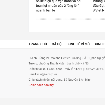
So kè hiệu quả vận hành và bài
Vượng: S
toán lợi nhuận của 2 "ông lớn"
đầu đạt
ngành bán lẻ
ở Việt 
TRANG CHỦ
XÃ HỘI
KINH TẾ VĨ MÔ
KINH 
Địa chỉ: Tầng 21, tòa nhà Center Building. Số 01, phố Ngu
Tưởng, phường Thanh Xuân, thành phố Hà Nội
Điện thoại: 024 7309 5555 - Máy lẻ 41294 | Fax: 024-3974
Email: info@vccorp.vn
Chịu trách nhiệm nội dung: Bà Nguyễn Bích Minh
Chính sách bảo mật