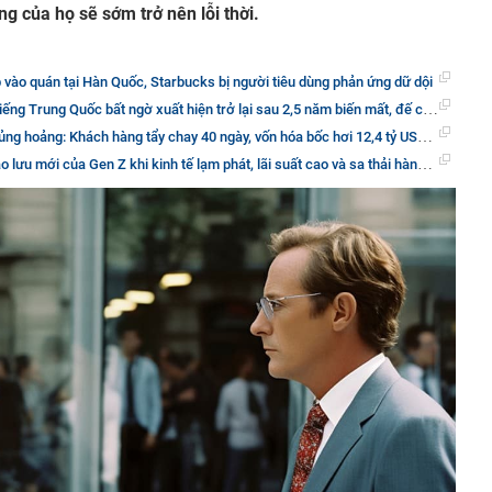
ng của họ sẽ sớm trở nên lỗi thời.
vào quán tại Hàn Quốc, Starbucks bị người tiêu dùng phản ứng dữ dội
ng Quốc bất ngờ xuất hiện trở lại sau 2,5 năm biến mất, đế chế 2 tỷ USD sắp có biến động lớn?
Khách hàng tẩy chay 40 ngày, vốn hóa bốc hơi 12,4 tỷ USD, 40% nhân viên mất niềm tin vào tương lai
lưu mới của Gen Z khi kinh tế lạm phát, lãi suất cao và sa thải hàng loạt