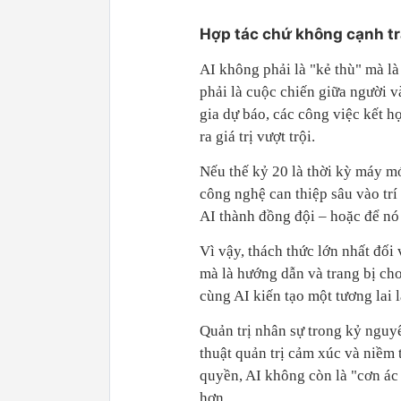
Hợp tác chứ không cạnh t
AI không phải là "kẻ thù" mà l
phải là cuộc chiến giữa người v
gia dự báo, các công việc kết hợ
ra giá trị vượt trội.
Nếu thế kỷ 20 là thời kỳ máy mó
công nghệ can thiệp sâu vào trí
AI thành đồng đội – hoặc để nó 
Vì vậy, thách thức lớn nhất đối
mà là hướng dẫn và trang bị ch
cùng AI kiến tạo một tương lai 
Quản trị nhân sự trong kỷ nguyê
thuật quản trị cảm xúc và niềm 
quyền, AI không còn là "cơn ác
hơn.