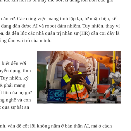
căn cứ. Các công việc mang tính lặp lại, từ nhập liệu, kế
, đang dần được AI và robot đảm nhiệm. Tuy nhiên, thay vì
, đã đến lúc các nhà quản trị nhân sự (HR) cần coi đây là
âng tầm vai trò của mình.
biết đến với
uyển dụng, tính
 Tuy nhiên, kỷ
HR phải mang
t lõi của họ giờ
ông nghệ và con
 qua sự bất an
nh, vấn đề cốt lõi không nằm ở bản thân AI, mà ở cách