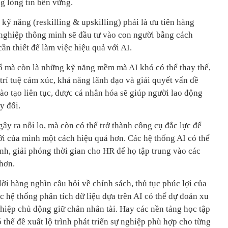
ng lòng tin bền vững.
 kỹ năng (reskilling & upskilling) phải là ưu tiên hàng
h nghiệp thông minh sẽ đầu tư vào con người bằng cách
ần thiết để làm việc hiệu quả với AI.
ố mà còn là những kỹ năng mềm mà AI khó có thể thay thế,
 trí tuệ cảm xúc, khả năng lãnh đạo và giải quyết vấn đề
o tạo liên tục, được cá nhân hóa sẽ giúp người lao động
y đổi.
gây ra nỗi lo, mà còn có thể trở thành công cụ đắc lực để
ới của mình một cách hiệu quả hơn. Các hệ thống AI có thể
nh, giải phóng thời gian cho HR để họ tập trung vào các
hơn.
 lời hàng nghìn câu hỏi về chính sách, thủ tục phúc lợi của
ác hệ thống phân tích dữ liệu dựa trên AI có thể dự đoán xu
hiệp chủ động giữ chân nhân tài. Hay các nền tảng học tập
 thể đề xuất lộ trình phát triển sự nghiệp phù hợp cho từng