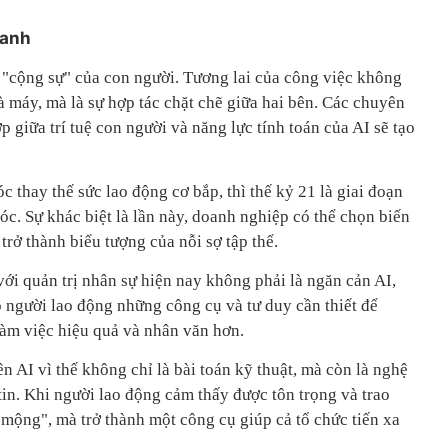
ranh
à "cộng sự" của con người. Tương lai của công việc không
à máy, mà là sự hợp tác chặt chẽ giữa hai bên. Các chuyên
p giữa trí tuệ con người và năng lực tính toán của AI sẽ tạo
c thay thế sức lao động cơ bắp, thì thế kỷ 21 là giai đoạn
 óc. Sự khác biệt là lần này, doanh nghiệp có thể chọn biến
trở thành biểu tượng của nỗi sợ tập thể.
 với quản trị nhân sự hiện nay không phải là ngăn cản AI,
o người lao động những công cụ và tư duy cần thiết để
làm việc hiệu quả và nhân văn hơn.
n AI vì thế không chỉ là bài toán kỹ thuật, mà còn là nghệ
tin. Khi người lao động cảm thấy được tôn trọng và trao
 mộng", mà trở thành một công cụ giúp cả tổ chức tiến xa