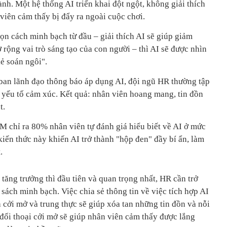
h. Một hệ thống AI triển khai đột ngột, không giải thích
viên cảm thấy bị đẩy ra ngoài cuộc chơi.
ọn cách minh bạch từ đầu – giải thích AI sẽ giúp giảm
ở rộng vai trò sáng tạo của con người – thì AI sẽ được nhìn
kẻ soán ngôi".
ban lãnh đạo thông báo áp dụng AI, đội ngũ HR thường tập
 yếu tố cảm xúc. Kết quả: nhân viên hoang mang, tin đồn
t.
 chỉ ra 80% nhân viên tự đánh giá hiểu biết về AI ở mức
kiến thức này khiến AI trở thành "hộp đen" đầy bí ẩn, làm
.
 tăng trưởng thì đầu tiên và quan trọng nhất, HR cần trở
sách minh bạch. Việc chia sẻ thông tin về việc tích hợp AI
 cởi mở và trung thực sẽ giúp xóa tan những tin đồn và nỗi
đối thoại cởi mở sẽ giúp nhân viên cảm thấy được lắng