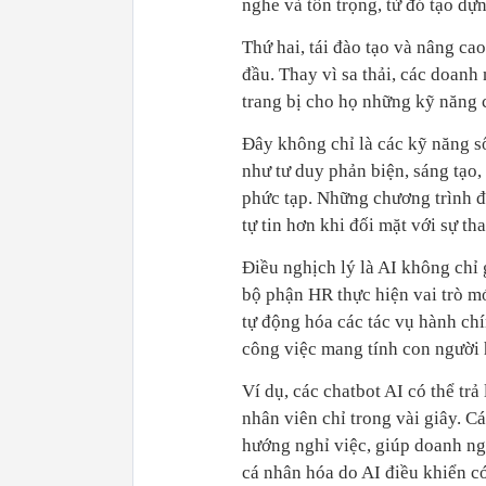
nghe và tôn trọng, từ đó tạo dự
Thứ hai, tái đào tạo và nâng cao
đầu. Thay vì sa thải, các doan
trang bị cho họ những kỹ năng c
Đây không chỉ là các kỹ năng s
như tư duy phản biện, sáng tạo,
phức tạp. Những chương trình đà
tự tin hơn khi đối mặt với sự tha
Điều nghịch lý là AI không chỉ 
bộ phận HR thực hiện vai trò m
tự động hóa các tác vụ hành chí
công việc mang tính con người 
Ví dụ, các chatbot AI có thể trả
nhân viên chỉ trong vài giây. C
hướng nghỉ việc, giúp doanh ng
cá nhân hóa do AI điều khiển có