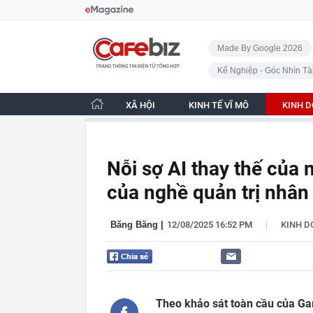
Bỏ qua điều hướng
CafeBiz - Trang chủ
Made By Google 2026
Kế Nghiệp - Góc Nhìn Tà
XÃ HỘI
KINH TẾ VĨ MÔ
KINH 
Nỗi sợ AI thay thế của
của nghề quản trị nhân
|
Băng Băng
|
12/08/2025 16:52 PM
KINH 
Theo khảo sát toàn cầu của Gar