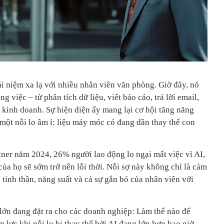
ái niệm xa lạ với nhiều nhân viên văn phòng. Giờ đây, nó
g việc – từ phân tích dữ liệu, viết báo cáo, trả lời email,
 kinh doanh. Sự hiện diện ấy mang lại cơ hội tăng năng
một nỗi lo âm ỉ: liệu máy móc có đang dần thay thế con
tner năm 2024, 26% người lao động lo ngại mất việc vì AI,
ủa họ sẽ sớm trở nên lỗi thời. Nỗi sợ này không chỉ là cảm
i tinh thần, năng suất và cả sự gắn bó của nhân viên với
 lớn đang đặt ra cho các doanh nghiệp: Làm thế nào để
n lực khi nỗi lo bị thay thế bởi AI đang lớn hơn bao giờ