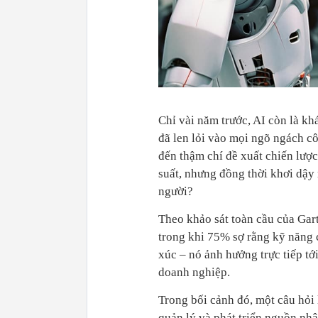
Chỉ vài năm trước, AI còn là kh
đã len lỏi vào mọi ngõ ngách côn
đến thậm chí đề xuất chiến lược
suất, nhưng đồng thời khơi dậy 
người?
Theo khảo sát toàn cầu của Gar
trong khi 75% sợ rằng kỹ năng c
xúc – nó ảnh hưởng trực tiếp tớ
doanh nghiệp.
Trong bối cảnh đó, một câu hỏi
quản lý và phát triển nguồn nhâ