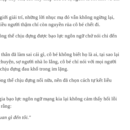
giới giải trí, những lời nhục mạ đó vẫn không ngừng lại,
iều người thậm chí còn nguyền rủa cô bé chết đi.
ng thể chịu đựng được bạo lực ngôn ngữ chứ nói chi đến
hân đã làm sai cái gì, cô bé không biết họ là ai, tại sao lại
chuyện, sợ người nhà lo lắng, cô bé chỉ nói với mọi người
 chịu đựng đau khổ trong im lặng.
ng thể chịu đựng nổi nữa, nên đã chọn cách tự kết liễu
a bạo lực ngôn ngữ mạng kia lại không cảm thấy hối lỗi
 rằng:
uan gì đến tôi."