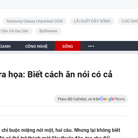
Samsung Galaxy Unpacked 2026
LÃI SUẤT DẬY SÓNG
CHỦ SHO
i Sản Và Gia Sản
BizReview
DOANH
CÔNG NGHỆ
SỐNG
ra họa: Biết cách ăn nói có cả
Theo dõi Cafebiz.vn trên
 chỉ buộc miệng nói một, hai câu. Nhưng lại không biết