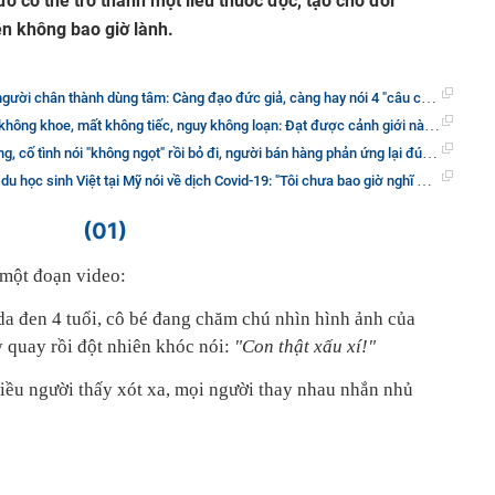
đó có thể trở thành một liều thuốc độc, tạo cho đối
n không bao giờ lành.
i chân thành dùng tâm: Càng đạo đức giả, càng hay nói 4 "câu cửa miệng" này!
, mất không tiếc, nguy không loạn: Đạt được cảnh giới này rồi mới nghĩ đến việc thành công!
h nói "không ngọt" rồi bỏ đi, người bán hàng phản ứng lại đúng 1 câu nhưng vô cùng đáng ngẫm
 nói về dịch Covid-19: "Tôi chưa bao giờ nghĩ mình lại ở trung tâm đại dịch toàn cầu, nhưng mỗi khủng khoảng là một bài kiểm tra"
(01)
y một đoạn video:
da đen 4 tuổi, cô bé đang chăm chú nhìn hình ảnh của
 quay rồi đột nhiên khóc nói:
"Con thật xấu xí!"
iều người thấy xót xa, mọi người thay nhau nhắn nhủ