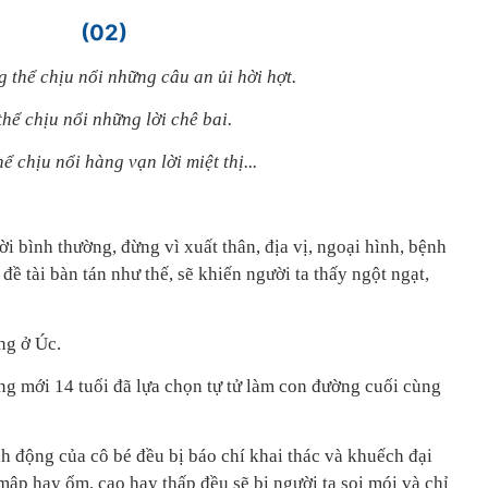
(02)
 thể chịu nổi những câu an ủi hời hợt.
hể chịu nổi những lời chê bai.
 chịu nổi hàng vạn lời miệt thị...
ời bình thường, đừng vì xuất thân, địa vị, ngoại hình, bệnh
 đề tài bàn tán như thế, sẽ khiến người ta thấy ngột ngạt,
ng ở Úc.
ng mới 14 tuổi đã lựa chọn tự tử làm con đường cuối cùng
h động của cô bé đều bị báo chí khai thác và khuếch đại
mập hay ốm, cao hay thấp đều sẽ bị người ta soi mói và chỉ