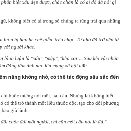
t phân biệt xấu đẹp được, chắc chắn là có ai đó đã nói gì
ữ, không biết có ai trong số chúng ta từng trải qua những
n luôn bị bạn bè chế giễu, trêu chọc. Từ nhỏ đã trở nên tự
p với người khác.
ị bình luận là "xấu", "mập", "khó coi"... Sau khi vội nhấn
ám đăng tấm ảnh nào lên mạng xã hội nữa...
 tiềm năng không nhỏ, có thể tác động sâu sắc đến
 chỉ buộc miệng nói một, hai câu. Nhưng lại không biết
đó có thể trở thành một liều thuốc độc, tạo cho đối phương
 bao giờ lành.
đổi cuộc đời một người, chỉ cần một câu nói là đủ."