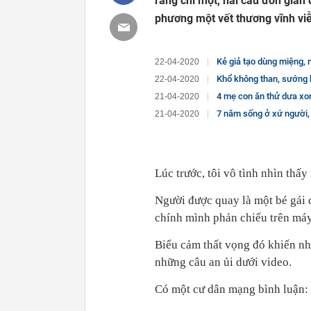
rằng chỉ một, hai câu đơn giản 
phương một vết thương vĩnh viễ
Kẻ giả tạo dùng miệng, ngườ
22-04-2020
Khổ không than, sướng không khoe
22-04-2020
4 mẹ con ăn thử dưa xong, cố tìn
21-04-2020
7 năm sống ở xứ người, du học sinh Việt tại Mỹ
21-04-2020
Lúc trước, tôi vô tình nhìn thấ
Người được quay là một bé gái 
chính mình phản chiếu trên máy
Biểu cảm thất vọng đó khiến nh
những câu an ủi dưới video.
Có một cư dân mạng bình luận: