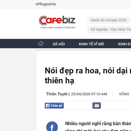
Bỏ qua điều hướng
CafeBiz - Trang chủ
Made By Google 2026
Kế Nghiệp - Góc Nhìn Tà
XÃ HỘI
KINH TẾ VĨ MÔ
KINH 
Nói đẹp ra hoa, nói dại 
thiên hạ
|
Thiên Tuyết
|
25/04/2020 07:10 AM
SỐNG
Nhiều người nghĩ rằng bản thân