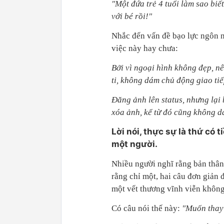
"Một đứa trẻ 4 tuổi làm sao biế
với bé rồi!"
Nhắc đến vấn đề bạo lực ngôn ng
việc này hay chưa:
Bởi vì ngoại hình không đẹp, nê
ti, không dám chủ động giao tiế
Đăng ảnh lên status, nhưng lại b
xóa ảnh, kể từ đó cũng không d
Lời nói, thực sự là thứ có
một người.
Nhiều người nghĩ rằng bản thân
rằng chỉ một, hai câu đơn giản 
một vết thương vĩnh viễn không
Có câu nói thế này:
"Muốn thay 