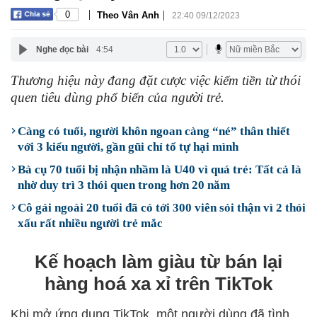
|
|
0
Theo Vân Anh
22:40 09/12/2023
Nghe đọc bài
4:54
Thương hiệu này đang đặt cược việc kiếm tiền từ thói
quen tiêu dùng phổ biến của người trẻ.
Càng có tuổi, người khôn ngoan càng “né” thân thiết
với 3 kiểu người, gần gũi chỉ tổ tự hại mình
Bà cụ 70 tuổi bị nhận nhầm là U40 vì quá trẻ: Tất cả là
nhờ duy trì 3 thói quen trong hơn 20 năm
Cô gái ngoài 20 tuổi đã có tới 300 viên sỏi thận vì 2 thói
xấu rất nhiều người trẻ mắc
Kế hoạch làm giàu từ bán lại
hàng hoá xa xỉ trên TikTok
Khi mở ứng dụng TikTok, một người dùng đã tình