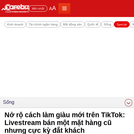
A
A
Đọc nhiều
Mới nhất
Kinh doanh
Tài chính ngân hàng
Bất động sản
Quốc tế
Sống
Special
X
Sống
Nở rộ cách làm giàu mới trên TikTok:
Livestream bán một mặt hàng cũ
nhưng cực kỳ đắt khách