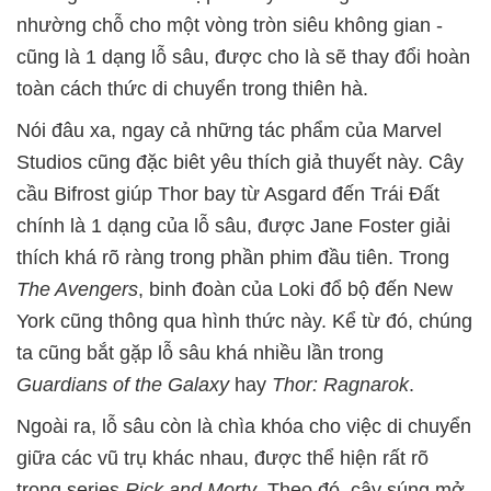
nhường chỗ cho một vòng tròn siêu không gian -
cũng là 1 dạng lỗ sâu, được cho là sẽ thay đổi hoàn
toàn cách thức di chuyển trong thiên hà.
Nói đâu xa, ngay cả những tác phẩm của Marvel
Studios cũng đặc biêt yêu thích giả thuyết này. Cây
cầu Bifrost giúp Thor bay từ Asgard đến Trái Đất
chính là 1 dạng của lỗ sâu, được Jane Foster giải
thích khá rõ ràng trong phần phim đầu tiên. Trong
The Avengers
, binh đoàn của Loki đổ bộ đến New
York cũng thông qua hình thức này. Kể từ đó, chúng
ta cũng bắt gặp lỗ sâu khá nhiều lần trong
Guardians of the Galaxy
hay
Thor: Ragnarok
.
Ngoài ra, lỗ sâu còn là chìa khóa cho việc di chuyển
giữa các vũ trụ khác nhau, được thể hiện rất rõ
trong series
Rick and Morty
. Theo đó, cây súng mở