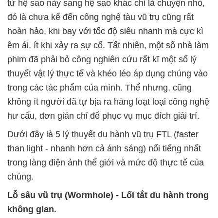
từ hệ sao này sang hệ sao khác chỉ là chuyện nhỏ,
đó là chưa kể đến công nghệ tàu vũ trụ cũng rất
hoàn hảo, khi bay với tốc độ siêu nhanh mà cực kì
êm ái, ít khi xảy ra sự cố. Tất nhiên, một số nhà làm
phim đã phải bỏ công nghiên cứu rất kĩ một số lý
thuyết vật lý thực tế và khéo léo áp dụng chúng vào
trong các tác phẩm của mình. Thế nhưng, cũng
không ít người đã tự bịa ra hàng loạt loại công nghệ
hư cấu, đơn giản chỉ để phục vụ mục đích giải trí.
Dưới đây là 5 lý thuyết du hành vũ trụ FTL (faster
than light - nhanh hơn cả ánh sáng) nổi tiếng nhất
trong làng điện ảnh thế giới và mức độ thực tế của
chúng.
Lỗ sâu vũ trụ (Wormhole) - Lối tắt du hành trong
không gian.