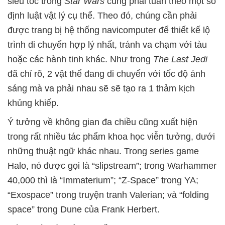
siêu tốc trong
Star Wars
cũng phải tuân theo một số
định luật vật lý cụ thể. Theo đó, chúng cần phải
được trang bị hệ thống navicomputer để thiết kế lộ
trình di chuyển hợp lý nhất, tránh va chạm với tàu
hoặc các hành tinh khác. Như trong
The Last Jedi
đã chỉ rõ, 2 vật thể đang di chuyển với tốc độ ánh
sáng mà va phải nhau sẽ sẽ tạo ra 1 thảm kịch
khủng khiếp.
Ý tưởng về không gian đa chiều cũng xuất hiện
trong rất nhiều tác phẩm khoa học viễn tưởng, dưới
những thuật ngữ khác nhau. Trong series game
Halo, nó được gọi là “slipstream”; trong Warhammer
40,000 thì là “Immaterium”; “Z-Space” trong YA;
“Exospace” trong truyện tranh Valerian; và “folding
space” trong Dune của Frank Herbert.