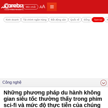
A
A
Đọc nhiều
Mới nhất
Kinh doanh
Tài chính ngân hàng
Bất động sản
Quốc tế
Sống
Special
X
Công nghệ
Những phương pháp du hành không
gian siêu tốc thường thấy trong phim
sci-fi và mức độ thực tiễn của chúng