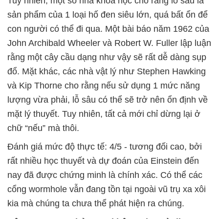
Tuy nhiên, một số nhà khoa học cho rằng lỗ sâu là
sản phẩm của 1 loại hố đen siêu lớn, quá bất ổn để
con người có thể đi qua. Một bài báo năm 1962 của
John Archibald Wheeler và Robert W. Fuller lập luận
rằng một cây cầu dạng như vậy sẽ rất dễ dàng sụp
đổ. Mặt khác, các nhà vật lý như Stephen Hawking
và Kip Thorne cho rằng nếu sử dụng 1 mức năng
lượng vừa phải, lỗ sâu có thể sẽ trở nên ổn định về
mặt lý thuyết. Tuy nhiên, tất cả mới chỉ dừng lại ở
chữ “nếu” mà thôi.
Đánh giá mức độ thực tế: 4/5 - tương đối cao, bởi
rất nhiều học thuyết và dự đoán của Einstein đến
nay đã được chứng minh là chính xác. Có thể các
cổng wormhole vẫn đang tồn tại ngoài vũ trụ xa xôi
kia mà chúng ta chưa thể phát hiện ra chúng.