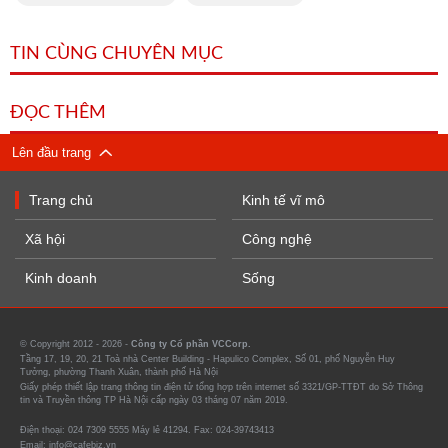
TIN CÙNG CHUYÊN MỤC
ĐỌC THÊM
Lên đầu trang
Trang chủ
Kinh tế vĩ mô
Xã hội
Công nghệ
Kinh doanh
Sống
© Copyright 2012 - 2026 -
Công ty Cổ phần VCCorp.
Tầng 17, 19, 20, 21 Toà nhà Center Building - Hapulico Complex, Số 01, phố Nguyễn Huy
Tưởng, phường Thanh Xuân, thành phố Hà Nội
Giấy phép thiết lập trang thông tin điện tử tổng hợp trên internet số 3321/GP-TTĐT do Sở Thông
tin và Truyền thông TP Hà Nội cấp ngày 03 tháng 07 năm 2019.
Điện thoại: 024 7309 5555 Máy lẻ 41294. Fax: 024-39743413
Email: info@cafebiz.vn