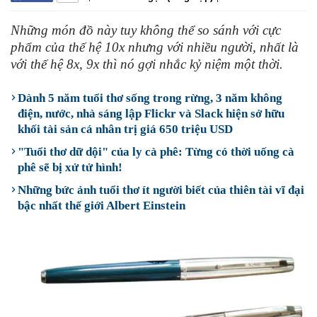
Những món đồ này tuy không thể so sánh với cực
phẩm của thế hệ 10x nhưng với nhiều người, nhất là
với thế hệ 8x, 9x thì nó gợi nhắc kỷ niệm một thời.
Dành 5 năm tuổi thơ sống trong rừng, 3 năm không
điện, nước, nhà sáng lập Flickr và Slack hiện sở hữu
khối tài sản cá nhân trị giá 650 triệu USD
"Tuổi thơ dữ dội" của ly cà phê: Từng có thời uống cà
phê sẽ bị xử tử hình!
Những bức ảnh tuổi thơ ít người biết của thiên tài vĩ đại
bậc nhất thế giới Albert Einstein