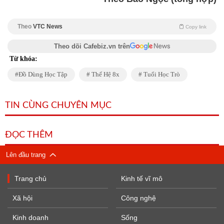
Theo
VTC News
Copy link
Theo dõi Cafebiz.vn trên
Từ khóa:
Đồ Dùng Học Tập
Thế Hệ 8x
Tuổi Học Trò
TIN CÙNG CHUYÊN MỤC
ĐỌC THÊM
Lên đầu trang
Trang chủ
Kinh tế vĩ mô
Xã hội
Công nghệ
Kinh doanh
Sống