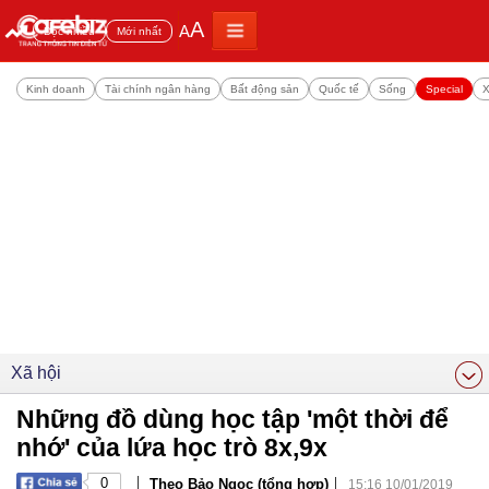
A
A
Đọc nhiều
Mới nhất
Kinh doanh
Tài chính ngân hàng
Bất động sản
Quốc tế
Sống
Special
X
Xã hội
Những đồ dùng học tập 'một thời để
nhớ' của lứa học trò 8x,9x
|
|
0
Theo Bảo Ngọc (tổng hợp)
15:16 10/01/2019