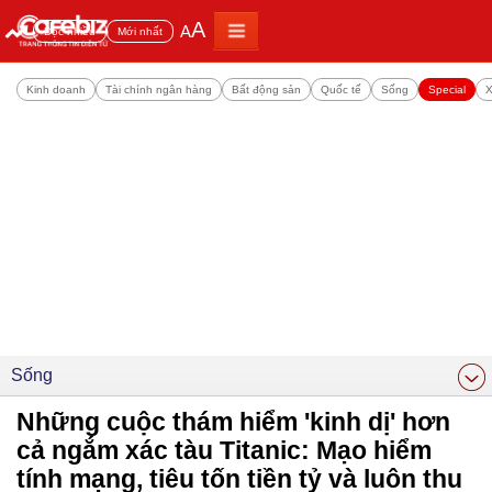
A
A
Đọc nhiều
Mới nhất
Kinh doanh
Tài chính ngân hàng
Bất động sản
Quốc tế
Sống
Special
X
Sống
Những cuộc thám hiểm 'kinh dị' hơn
cả ngắm xác tàu Titanic: Mạo hiểm
tính mạng, tiêu tốn tiền tỷ và luôn thu