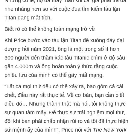
Nhưng có lẽ, họ đã may mắn khi cái giá phải trả đã
nhẹ nhàng hơn so với cuộc đua tìm kiếm tàu lặn
Titan đang mất tích.
Biết rõ có thể không toàn mạng trở về
Khi Price bước vào tàu lặn Titan để xuống đáy đại
dượng hồi năm 2021, ông là một trong số ít hơn
300 người đến thăm xác tàu Titanic chìm ở độ sâu
gần 4.000m và ông hoàn toàn ý thức rằng cuộc
phiêu lưu của mình có thể gây mất mạng.
“Tất cả mọi thứ đều có thể xảy ra, bao gồm cả cái
chết, điều này rất thực tế. Về cơ bản, bạn cần biết
điều đó… Nhưng thành thật mà nói, tôi không thực
sự quan tâm mấy. Để thực sự trải nghiệm mọi thứ,
đôi khi bạn phải chấp nhận rủi ro và tôi đã thực hiện
sứ mệnh ấy của mình”, Price nói với
The New York