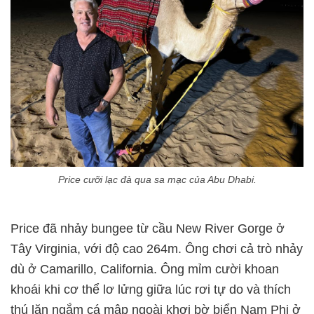
Price cưỡi lạc đà qua sa mạc của Abu Dhabi.
Price đã nhảy bungee từ cầu New River Gorge ở
Tây Virginia, với độ cao 264m. Ông chơi cả trò nhảy
dù ở Camarillo, California. Ông mỉm cười khoan
khoái khi cơ thể lơ lửng giữa lúc rơi tự do và thích
thú lặn ngắm cá mập ngoài khơi bờ biển Nam Phi ở