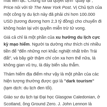
mất liên lạc. Chúng tôi đã quyết định quay lại”,
Price nói với tờ
The New York Post
. Vị Chủ tịch của
một công ty du lịch này đã phải chi hơn 100.000
USD (tương đương hơn 2,3 tỷ đồng) cho chuyến đi
không hoàn lại với quyền miễn trừ tử vong.
Giá cả chỉ là một phần của
xu hướng du lịch cực
kỳ mạo hiểm
. Người ta dường như thích chi nhiều
tiền để "đến những nơi khắc nghiệt nhất trên Trái
đất", và bây giờ thậm chí còn xa hơn thế nữa, là
không gian vũ trụ, là đáy biển sâu thẳm.
Thám hiểm địa điểm như vậy là một phần của các
hiện tượng thường được gọi là
"dark tourism"
(tạm dịch: du lịch đen tối).
Giáo sư du lịch tại Đại học Glasgow Caledonian, ở
Scotland, ông Ground Zero. J. John Lennon là