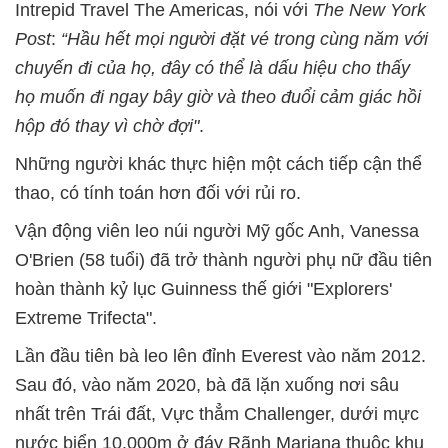
Intrepid Travel The Americas, nói với
The New York
Post
:
“Hầu hết mọi người đặt vé trong cùng năm với
chuyến đi của họ, đây có thể là dấu hiệu cho thấy
họ muốn đi ngay bây giờ và theo đuổi cảm giác hồi
hộp đó thay vì chờ đợi"
.
Những người khác thực hiện một cách tiếp cận thể
thao, có tính toán hơn đối với rủi ro.
Vận động viên leo núi người Mỹ gốc Anh, Vanessa
O'Brien (58 tuổi) đã trở thành người phụ nữ đầu tiên
hoàn thành kỷ lục Guinness thế giới "Explorers'
Extreme Trifecta".
Lần đầu tiên bà leo lên đỉnh Everest vào năm 2012.
Sau đó, vào năm 2020, bà đã lặn xuống nơi sâu
nhất trên Trái đất, Vực thẳm Challenger, dưới mực
nước biển 10.000m ở đáy Rãnh Mariana thuộc khu