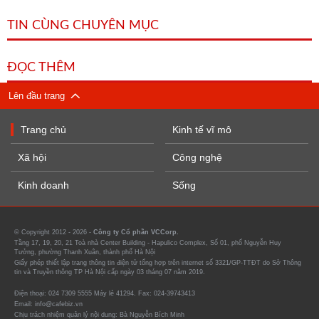
TIN CÙNG CHUYÊN MỤC
ĐỌC THÊM
Lên đầu trang
Trang chủ
Kinh tế vĩ mô
Xã hội
Công nghệ
Kinh doanh
Sống
© Copyright 2012 - 2026 -
Công ty Cổ phần VCCorp.
Tầng 17, 19, 20, 21 Toà nhà Center Building - Hapulico Complex, Số 01, phố Nguyễn Huy
Tưởng, phường Thanh Xuân, thành phố Hà Nội
Giấy phép thiết lập trang thông tin điện tử tổng hợp trên internet số 3321/GP-TTĐT do Sở Thông
tin và Truyền thông TP Hà Nội cấp ngày 03 tháng 07 năm 2019.
Điện thoại: 024 7309 5555 Máy lẻ 41294. Fax: 024-39743413
Email: info@cafebiz.vn
Chịu trách nhiệm quản lý nội dung: Bà Nguyễn Bích Minh